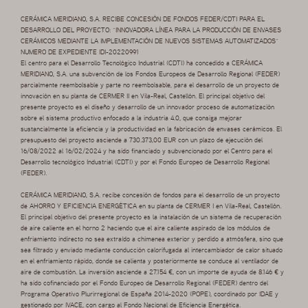
CERÁMICA MERIDIANO, S.A. RECIBE CONCESIÓN DE FONDOS FEDER/CDTI PARA EL
DESARROLLO DEL PROYECTO: “INNOVADORA LÍNEA PARA LA PRODUCCIÓN DE ENVASES
CERÁMICOS MEDIANTE LA IMPLEMENTACIÓN DE NUEVOS SISTEMAS AUTOMATIZADOS”
NUMERO DE EXPEDIENTE IDI-20220991
El centro para el Desarrollo Tecnológico Industrial (CDTI) ha concedido a CERÁMICA
MERIDIANO, S.A. una subvención de los Fondos Europeos de Desarrollo Regional (FEDER)
parcialmente reembolsable y parte no reembolsable, para el desarrollo de un proyecto de
innovación en su planta de CERMER II en Vila-Real, Castellón. El principal objetivo del
presente proyecto es el diseño y desarrollo de un innovador proceso de automatización
sobre el sistema productivo enfocado a la industria 4.0, que consiga mejorar
sustancialmente la eficiencia y la productividad en la fabricación de envases cerámicos. El
presupuesto del proyecto asciende a 730.373,00 EUR con un plazo de ejecución del
16/08/2022 al 16/02/2024 y ha sido financiado y subvencionado por el Centro para el
Desarrollo tecnológico Industrial (CDTI) y por el Fondo Europeo de Desarrollo Regional
(FEDER).
CERÁMICA MERIDIANO, S.A. recibe concesión de fondos para el desarrollo de un proyecto
de AHORRO Y EFICIENCIA ENERGÉTICA en su planta de CERMER I en Vila-Real, Castellón.
El principal objetivo del presente proyecto es la instalación de un sistema de recuperación
de aire caliente en el horno 2 haciendo que el aire caliente aspirado de los módulos de
enfriamiento indirecto no sea extraído a chimenea exterior y perdido a atmósfera, sino que
sea filtrado y enviado mediante conducción calorifugada al intercambiador de calor situado
en el enfriamiento rápido, donde se calienta y posteriormente se conduce al ventilador de
aire de combustión. La inversión asciende a 27.154 €, con un importe de ayuda de 8.146 € y
ha sido cofinanciado por el Fondo Europeo de Desarrollo Regional (FEDER) dentro del
Programa Operativo Plurirregional de España 2014-2020 (POPE), coordinado por IDAE y
gestionado por IVACE, con cargo al Fondo Nacional de Eficiencia Energética.