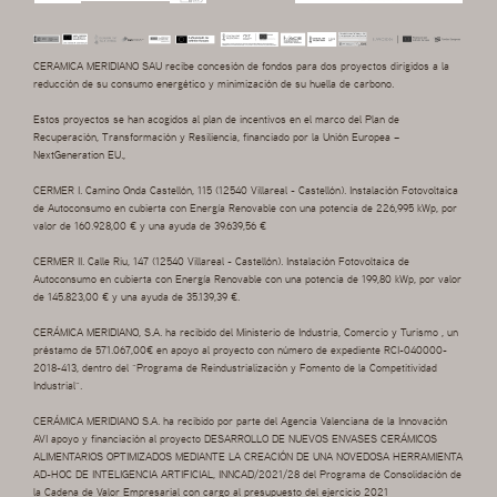
CERAMICA MERIDIANO SAU recibe concesión de fondos para dos proyectos dirigidos a la
reducción de su consumo energético y minimización de su huella de carbono.
Estos proyectos se han acogidos al plan de incentivos en el marco del Plan de
Recuperación, Transformación y Resiliencia, financiado por la Unión Europea –
NextGeneration EU.,
CERMER I. Camino Onda Castellón, 115 (12540 Villareal - Castellón). Instalación Fotovoltaica
de Autoconsumo en cubierta con Energía Renovable con una potencia de 226,995 kWp, por
valor de 160.928,00 € y una ayuda de 39.639,56 €
CERMER II. Calle Riu, 147 (12540 Villareal - Castellón). Instalación Fotovoltaica de
Autoconsumo en cubierta con Energía Renovable con una potencia de 199,80 kWp, por valor
de 145.823,00 € y una ayuda de 35.139,39 €.
CERÁMICA MERIDIANO, S.A. ha recibido del Ministerio de Industria, Comercio y Turismo , un
préstamo de 571.067,00€ en apoyo al proyecto con número de expediente RCI-040000-
2018-413, dentro del “Programa de Reindustrialización y Fomento de la Competitividad
Industrial”.
CERÁMICA MERIDIANO S.A. ha recibido por parte del Agencia Valenciana de la Innovación
AVI apoyo y financiación al proyecto DESARROLLO DE NUEVOS ENVASES CERÁMICOS
ALIMENTARIOS OPTIMIZADOS MEDIANTE LA CREACIÓN DE UNA NOVEDOSA HERRAMIENTA
AD-HOC DE INTELIGENCIA ARTIFICIAL, INNCAD/2021/28 del Programa de Consolidación de
la Cadena de Valor Empresarial con cargo al presupuesto del ejercicio 2021