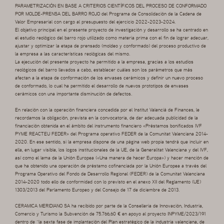
PARAMETRIZACIÓN EN BASE A CRITERIOS CIENTÍFICOS DEL PROCESO DE CONFORMADO
POR MOLDE-PRENSA DEL BARRO ROJO del Programa de Consolidación de la Cadena de
Valor Empresarial con cargo al presupuesto del ejercicio 2022-2023-2024.
El objetivo principal en el presente proyecto de investigación y desarrollo se ha centrado en
el estudio reológico del barro rojo utilizado como materia prima con el fin de lograr adecuar,
ajustar y optimizar la etapa de prensado (moldeo y conformado) del proceso productivo de
la empresa a las características reológicas del mismo.
La ejecución del presente proyecto ha permitido a la empresa, gracias a los estudios
reológicos del barro llevados a cabo, establecer cuáles son los parámetros que más
afectan a la etapa de conformación de los envases cerámicos y definir un nuevo proceso
de conformado, lo cual ha permitido el desarrollo de nuevos prototipos de envases
cerámicos con una importante disminución de defectos.
En relación con la operación financiera concedida por el Institut Valencià de Finances, le
recordamos la obligación, prevista en la convocatoria, de dar adecuada publicidad de la
financiación obtenida en el ámbito del instrumento financiero «Préstamos bonificados IVF
PYME REACTEU FEDER» del Programa operativo FEDER de la Comunitat Valenciana 2014-
2020. En ese sentido, si la empresa dispone de una página web propia tendrá que incluir en
ella, en lugar visible, los logos institucionales de la UE, de la Generalitat Valenciana y del IVF,
así como el lema de la Unión Europea («Una manera de hacer Europa») y hacer mención de
que ha obtenido una operación de préstamo cofinanciada por la Unión Europea a través del
Programa Operativo del Fondo de Desarrollo Regional (FEDER) de la Comunitat Valenciana
2014-2020 todo ello de conformidad con lo previsto en el anexo XII del Reglamento (UE)
1303/2013 del Parlamento Europeo y del Consejo de 17 de diciembre de 2013.
CERAMICA MERIDIANO SA ha recibido por parte de la Conselleria de Innovación, Industria,
Comercio y Turismo la Subvención de 75.766,60 € en apoyo al proyecto INPYME/2023/191
dentro de “la sexta fase de implantación del Plan estratégico de la industria valenciana, de