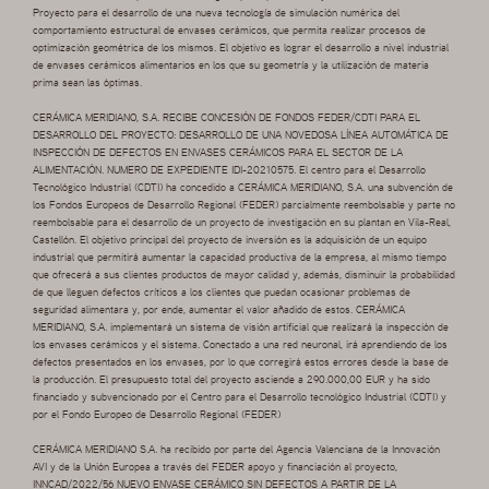
Proyecto para el desarrollo de una nueva tecnología de simulación numérica del
comportamiento estructural de envases cerámicos, que permita realizar procesos de
optimización geométrica de los mismos. El objetivo es lograr el desarrollo a nivel industrial
de envases cerámicos alimentarios en los que su geometría y la utilización de materia
prima sean las óptimas.
CERÁMICA MERIDIANO, S.A. RECIBE CONCESIÓN DE FONDOS FEDER/CDTI PARA EL
DESARROLLO DEL PROYECTO: DESARROLLO DE UNA NOVEDOSA LÍNEA AUTOMÁTICA DE
INSPECCIÓN DE DEFECTOS EN ENVASES CERÁMICOS PARA EL SECTOR DE LA
ALIMENTACIÓN. NUMERO DE EXPEDIENTE IDI-20210575. El centro para el Desarrollo
Tecnológico Industrial (CDTI) ha concedido a CERÁMICA MERIDIANO, S.A. una subvención de
los Fondos Europeos de Desarrollo Regional (FEDER) parcialmente reembolsable y parte no
reembolsable para el desarrollo de un proyecto de investigación en su plantan en Vila-Real,
Castellón. El objetivo principal del proyecto de inversión es la adquisición de un equipo
industrial que permitirá aumentar la capacidad productiva de la empresa, al mismo tiempo
que ofrecerá a sus clientes productos de mayor calidad y, además, disminuir la probabilidad
de que lleguen defectos críticos a los clientes que puedan ocasionar problemas de
seguridad alimentara y, por ende, aumentar el valor añadido de estos. CERÁMICA
MERIDIANO, S.A. implementará un sistema de visión artificial que realizará la inspección de
los envases cerámicos y el sistema. Conectado a una red neuronal, irá aprendiendo de los
defectos presentados en los envases, por lo que corregirá estos errores desde la base de
la producción. El presupuesto total del proyecto asciende a 290.000,00 EUR y ha sido
financiado y subvencionado por el Centro para el Desarrollo tecnológico Industrial (CDTI) y
por el Fondo Europeo de Desarrollo Regional (FEDER)
CERÁMICA MERIDIANO S.A. ha recibido por parte del Agencia Valenciana de la Innovación
AVI y de la Unión Europea a través del FEDER apoyo y financiación al proyecto,
INNCAD/2022/56 NUEVO ENVASE CERÁMICO SIN DEFECTOS A PARTIR DE LA