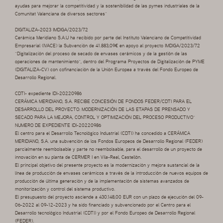
ayudas para mejorar la competitividad y la sostenibilidad de las pymes industriales de la
Comunitat Valenciana de diversos sectores”
DIGITALIZA-2023 IMDIGA/2023/72
Cerámica Meridiano S.A.U ha recibido por parte del Instituto Valenciano de Competitividad
Empresarial (IVACE) la Subvención de 41.883,09€ en apoyo al proyecto IMDIGA/2023/72
“Digitalización del proceso de secado de envases cerámicos y de la gestión de las
operaciones de mantenimiento”, dentro del Programa Proyectos de Digitalización de PYME
(DIGITALIZA-CV) con cofinanciación de la Unión Europea a través del Fondo Europeo de
Desarrollo Regional.
CDTI- expediente IDI-20220986
CERÁMICA MERIDIANO, S.A. RECIBE CONCESIÓN DE FONDOS FEDER/CDTI PARA EL
DESARROLLO DEL PROYECTO: MODERNIZACIÓN DE LAS ETAPAS DE PRENSADO Y
SECADO PARA LA MEJORA, CONTROL Y OPTIMIZACIÓN DEL PROCESO PRODUCTIVO”
NUMERO DE EXPEDIENTE IDI-20220986
El centro para el Desarrollo Tecnológico Industrial (CDTI) ha concedido a CERÁMICA
MERIDIANO, S.A. una subvención de los Fondos Europeos de Desarrollo Regional (FEDER)
parcialmente reembolsable y parte no reembolsable, para el desarrollo de un proyecto de
innovación en su planta de CERMER I en Vila-Real, Castellón.
El principal objetivo del presente proyecto es la modernización y mejora sustancial de la
línea de producción de envases cerámicos a través de la introducción de nuevos equipos de
producción de última generación y de la implementación de sistemas avanzados de
monitorización y control del sistema productivo.
El presupuesto del proyecto asciende a 430.148,00 EUR con un plazo de ejecución del 09-
06-2022 al 09-12-2023 y ha sido financiado y subvencionado por el Centro para el
Desarrollo tecnológico Industrial (CDTI) y por el Fondo Europeo de Desarrollo Regional
(FEDER).