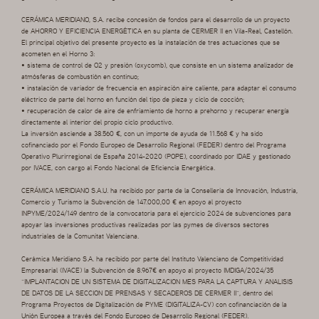
CERÁMICA MERIDIANO, S.A. recibe concesión de fondos para el desarrollo de un proyecto
de AHORRO Y EFICIENCIA ENERGÉTICA en su planta de CERMER II en Vila-Real, Castellón.
El principal objetivo del presente proyecto es la instalación de tres actuaciones que se
acometen en el Horno 3:
• sistema de control de O2 y presión (oxycomb), que consiste en un sistema analizador de
atmósferas de combustión en continuo;
• instalación de variador de frecuencia en aspiración aire caliente, para adaptar el consumo
eléctrico de parte del horno en función del tipo de pieza y ciclo de cocción;
• recuperación de calor de aire de enfriamiento de horno a prehorno y recuperar energía
directamente al interior del propio ciclo productivo.
La inversión asciende a 38.560 €, con un importe de ayuda de 11.568 € y ha sido
cofinanciado por el Fondo Europeo de Desarrollo Regional (FEDER) dentro del Programa
Operativo Plurirregional de España 2014-2020 (POPE), coordinado por IDAE y gestionado
por IVACE, con cargo al Fondo Nacional de Eficiencia Energética.
CERÁMICA MERIDIANO S.A.U. ha recibido por parte de la Conselleria de Innovación, Industria,
Comercio y Turismo la Subvención de 147.000,00 € en apoyo al proyecto
INPYME/2024/149 dentro de la convocatoria para el ejercicio 2024 de subvenciones para
apoyar las inversiones productivas realizadas por las pymes de diversos sectores
industriales de la Comunitat Valenciana.
Cerámica Meridiano S.A. ha recibido por parte del Instituto Valenciano de Competitividad
Empresarial (IVACE) la Subvención de 8.967€ en apoyo al proyecto IMDIGA/2024/35
“IMPLANTACION DE UN SISTEMA DE DIGITALIZACION MES PARA LA CAPTURA Y ANALISIS
DE DATOS DE LA SECCION DE PRENSAS Y SECADEROS DE CERMER II”, dentro del
Programa Proyectos de Digitalización de PYME (DIGITALIZA-CV) con cofinanciación de la
Unión Europea a través del Fondo Europeo de Desarrollo Regional (FEDER).