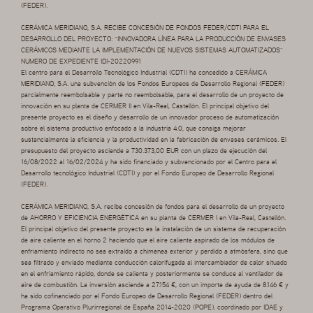
(FEDER).
CERÁMICA MERIDIANO, S.A. RECIBE CONCESIÓN DE FONDOS FEDER/CDTI PARA EL
DESARROLLO DEL PROYECTO: “INNOVADORA LÍNEA PARA LA PRODUCCIÓN DE ENVASES
CERÁMICOS MEDIANTE LA IMPLEMENTACIÓN DE NUEVOS SISTEMAS AUTOMATIZADOS”
NUMERO DE EXPEDIENTE IDI-20220991
El centro para el Desarrollo Tecnológico Industrial (CDTI) ha concedido a CERÁMICA
MERIDIANO, S.A. una subvención de los Fondos Europeos de Desarrollo Regional (FEDER)
parcialmente reembolsable y parte no reembolsable, para el desarrollo de un proyecto de
innovación en su planta de CERMER II en Vila-Real, Castellón. El principal objetivo del
presente proyecto es el diseño y desarrollo de un innovador proceso de automatización
sobre el sistema productivo enfocado a la industria 4.0, que consiga mejorar
sustancialmente la eficiencia y la productividad en la fabricación de envases cerámicos. El
presupuesto del proyecto asciende a 730.373,00 EUR con un plazo de ejecución del
16/08/2022 al 16/02/2024 y ha sido financiado y subvencionado por el Centro para el
Desarrollo tecnológico Industrial (CDTI) y por el Fondo Europeo de Desarrollo Regional
(FEDER).
CERÁMICA MERIDIANO, S.A. recibe concesión de fondos para el desarrollo de un proyecto
de AHORRO Y EFICIENCIA ENERGÉTICA en su planta de CERMER I en Vila-Real, Castellón.
El principal objetivo del presente proyecto es la instalación de un sistema de recuperación
de aire caliente en el horno 2 haciendo que el aire caliente aspirado de los módulos de
enfriamiento indirecto no sea extraído a chimenea exterior y perdido a atmósfera, sino que
sea filtrado y enviado mediante conducción calorifugada al intercambiador de calor situado
en el enfriamiento rápido, donde se calienta y posteriormente se conduce al ventilador de
aire de combustión. La inversión asciende a 27.154 €, con un importe de ayuda de 8.146 € y
ha sido cofinanciado por el Fondo Europeo de Desarrollo Regional (FEDER) dentro del
Programa Operativo Plurirregional de España 2014-2020 (POPE), coordinado por IDAE y