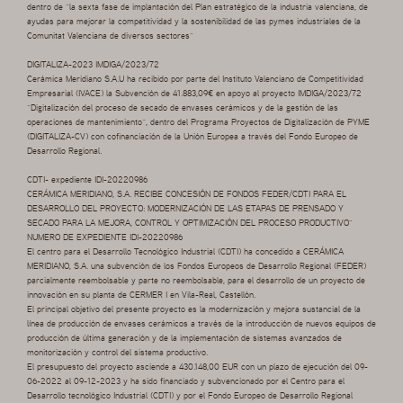
dentro de “la sexta fase de implantación del Plan estratégico de la industria valenciana, de
ayudas para mejorar la competitividad y la sostenibilidad de las pymes industriales de la
Comunitat Valenciana de diversos sectores”
DIGITALIZA-2023 IMDIGA/2023/72
Cerámica Meridiano S.A.U ha recibido por parte del Instituto Valenciano de Competitividad
Empresarial (IVACE) la Subvención de 41.883,09€ en apoyo al proyecto IMDIGA/2023/72
“Digitalización del proceso de secado de envases cerámicos y de la gestión de las
operaciones de mantenimiento”, dentro del Programa Proyectos de Digitalización de PYME
(DIGITALIZA-CV) con cofinanciación de la Unión Europea a través del Fondo Europeo de
Desarrollo Regional.
CDTI- expediente IDI-20220986
CERÁMICA MERIDIANO, S.A. RECIBE CONCESIÓN DE FONDOS FEDER/CDTI PARA EL
DESARROLLO DEL PROYECTO: MODERNIZACIÓN DE LAS ETAPAS DE PRENSADO Y
SECADO PARA LA MEJORA, CONTROL Y OPTIMIZACIÓN DEL PROCESO PRODUCTIVO”
NUMERO DE EXPEDIENTE IDI-20220986
El centro para el Desarrollo Tecnológico Industrial (CDTI) ha concedido a CERÁMICA
MERIDIANO, S.A. una subvención de los Fondos Europeos de Desarrollo Regional (FEDER)
parcialmente reembolsable y parte no reembolsable, para el desarrollo de un proyecto de
innovación en su planta de CERMER I en Vila-Real, Castellón.
El principal objetivo del presente proyecto es la modernización y mejora sustancial de la
línea de producción de envases cerámicos a través de la introducción de nuevos equipos de
producción de última generación y de la implementación de sistemas avanzados de
monitorización y control del sistema productivo.
El presupuesto del proyecto asciende a 430.148,00 EUR con un plazo de ejecución del 09-
06-2022 al 09-12-2023 y ha sido financiado y subvencionado por el Centro para el
Desarrollo tecnológico Industrial (CDTI) y por el Fondo Europeo de Desarrollo Regional