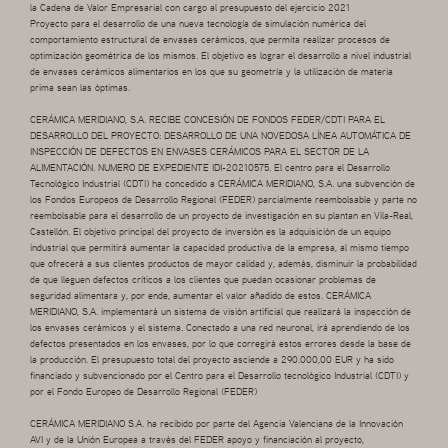
la Cadena de Valor Empresarial con cargo al presupuesto del ejercicio 2021
Proyecto para el desarrollo de una nueva tecnología de simulación numérica del
comportamiento estructural de envases cerámicos, que permita realizar procesos de
optimización geométrica de los mismos. El objetivo es lograr el desarrollo a nivel industrial
de envases cerámicos alimentarios en los que su geometría y la utilización de materia
prima sean las óptimas.
CERÁMICA MERIDIANO, S.A. RECIBE CONCESIÓN DE FONDOS FEDER/CDTI PARA EL
DESARROLLO DEL PROYECTO: DESARROLLO DE UNA NOVEDOSA LÍNEA AUTOMÁTICA DE
INSPECCIÓN DE DEFECTOS EN ENVASES CERÁMICOS PARA EL SECTOR DE LA
ALIMENTACIÓN. NUMERO DE EXPEDIENTE IDI-20210575. El centro para el Desarrollo
Tecnológico Industrial (CDTI) ha concedido a CERÁMICA MERIDIANO, S.A. una subvención de
los Fondos Europeos de Desarrollo Regional (FEDER) parcialmente reembolsable y parte no
reembolsable para el desarrollo de un proyecto de investigación en su plantan en Vila-Real,
Castellón. El objetivo principal del proyecto de inversión es la adquisición de un equipo
industrial que permitirá aumentar la capacidad productiva de la empresa, al mismo tiempo
que ofrecerá a sus clientes productos de mayor calidad y, además, disminuir la probabilidad
de que lleguen defectos críticos a los clientes que puedan ocasionar problemas de
seguridad alimentara y, por ende, aumentar el valor añadido de estos. CERÁMICA
MERIDIANO, S.A. implementará un sistema de visión artificial que realizará la inspección de
los envases cerámicos y el sistema. Conectado a una red neuronal, irá aprendiendo de los
defectos presentados en los envases, por lo que corregirá estos errores desde la base de
la producción. El presupuesto total del proyecto asciende a 290.000,00 EUR y ha sido
financiado y subvencionado por el Centro para el Desarrollo tecnológico Industrial (CDTI) y
por el Fondo Europeo de Desarrollo Regional (FEDER)
CERÁMICA MERIDIANO S.A. ha recibido por parte del Agencia Valenciana de la Innovación
AVI y de la Unión Europea a través del FEDER apoyo y financiación al proyecto,