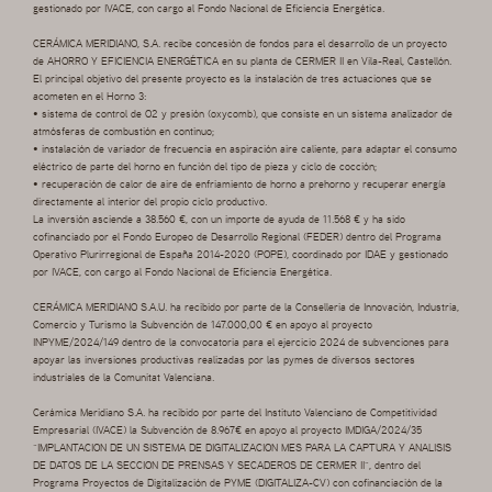
gestionado por IVACE, con cargo al Fondo Nacional de Eficiencia Energética.
CERÁMICA MERIDIANO, S.A. recibe concesión de fondos para el desarrollo de un proyecto
de AHORRO Y EFICIENCIA ENERGÉTICA en su planta de CERMER II en Vila-Real, Castellón.
El principal objetivo del presente proyecto es la instalación de tres actuaciones que se
acometen en el Horno 3:
• sistema de control de O2 y presión (oxycomb), que consiste en un sistema analizador de
atmósferas de combustión en continuo;
• instalación de variador de frecuencia en aspiración aire caliente, para adaptar el consumo
eléctrico de parte del horno en función del tipo de pieza y ciclo de cocción;
• recuperación de calor de aire de enfriamiento de horno a prehorno y recuperar energía
directamente al interior del propio ciclo productivo.
La inversión asciende a 38.560 €, con un importe de ayuda de 11.568 € y ha sido
cofinanciado por el Fondo Europeo de Desarrollo Regional (FEDER) dentro del Programa
Operativo Plurirregional de España 2014-2020 (POPE), coordinado por IDAE y gestionado
por IVACE, con cargo al Fondo Nacional de Eficiencia Energética.
CERÁMICA MERIDIANO S.A.U. ha recibido por parte de la Conselleria de Innovación, Industria,
Comercio y Turismo la Subvención de 147.000,00 € en apoyo al proyecto
INPYME/2024/149 dentro de la convocatoria para el ejercicio 2024 de subvenciones para
apoyar las inversiones productivas realizadas por las pymes de diversos sectores
industriales de la Comunitat Valenciana.
Cerámica Meridiano S.A. ha recibido por parte del Instituto Valenciano de Competitividad
Empresarial (IVACE) la Subvención de 8.967€ en apoyo al proyecto IMDIGA/2024/35
“IMPLANTACION DE UN SISTEMA DE DIGITALIZACION MES PARA LA CAPTURA Y ANALISIS
DE DATOS DE LA SECCION DE PRENSAS Y SECADEROS DE CERMER II”, dentro del
Programa Proyectos de Digitalización de PYME (DIGITALIZA-CV) con cofinanciación de la