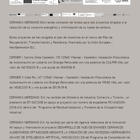
CERAMICA MERIDIANO SAU recibe concesión de fondos para dos proyectos dirigidos a la
reducción de su consumo energético y minimización de su huella de carbono.
Estos proyectos se han acogidos al plan de incentivos en el marco del Plan de
Recuperación, Transformación y Resiliencia, financiado por la Unión Europea –
NextGeneration EU.,
CERMER I. Camino Onda Castellón, 115 (12540 Villareal - Castellón). Instalación Fotovoltaica
de Autoconsumo en cubierta con Energía Renovable con una potencia de 226,995 kWp, por
valor de 160.928,00 € y una ayuda de 39.639,56 €
CERMER II. Calle Riu, 147 (12540 Villareal - Castellón). Instalación Fotovoltaica de
Autoconsumo en cubierta con Energía Renovable con una potencia de 199,80 kWp, por valor
de 145.823,00 € y una ayuda de 35.139,39 €.
CERÁMICA MERIDIANO, S.A. ha recibido del Ministerio de Industria, Comercio y Turismo , un
préstamo de 571.067,00€ en apoyo al proyecto con número de expediente RCI-040000-
2018-413, dentro del “Programa de Reindustrialización y Fomento de la Competitividad
Industrial”.
CERÁMICA MERIDIANO S.A. ha recibido por parte del Agencia Valenciana de la Innovación
AVI apoyo y financiación al proyecto DESARROLLO DE NUEVOS ENVASES CERÁMICOS
ALIMENTARIOS OPTIMIZADOS MEDIANTE LA CREACIÓN DE UNA NOVEDOSA HERRAMIENTA
AD-HOC DE INTELIGENCIA ARTIFICIAL, INNCAD/2021/28 del Programa de Consolidación de