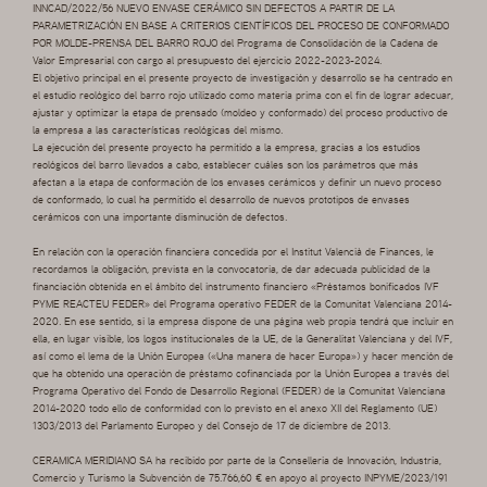
INNCAD/2022/56 NUEVO ENVASE CERÁMICO SIN DEFECTOS A PARTIR DE LA
PARAMETRIZACIÓN EN BASE A CRITERIOS CIENTÍFICOS DEL PROCESO DE CONFORMADO
POR MOLDE-PRENSA DEL BARRO ROJO del Programa de Consolidación de la Cadena de
Valor Empresarial con cargo al presupuesto del ejercicio 2022-2023-2024.
El objetivo principal en el presente proyecto de investigación y desarrollo se ha centrado en
el estudio reológico del barro rojo utilizado como materia prima con el fin de lograr adecuar,
ajustar y optimizar la etapa de prensado (moldeo y conformado) del proceso productivo de
la empresa a las características reológicas del mismo.
La ejecución del presente proyecto ha permitido a la empresa, gracias a los estudios
reológicos del barro llevados a cabo, establecer cuáles son los parámetros que más
afectan a la etapa de conformación de los envases cerámicos y definir un nuevo proceso
de conformado, lo cual ha permitido el desarrollo de nuevos prototipos de envases
cerámicos con una importante disminución de defectos.
En relación con la operación financiera concedida por el Institut Valencià de Finances, le
recordamos la obligación, prevista en la convocatoria, de dar adecuada publicidad de la
financiación obtenida en el ámbito del instrumento financiero «Préstamos bonificados IVF
PYME REACTEU FEDER» del Programa operativo FEDER de la Comunitat Valenciana 2014-
2020. En ese sentido, si la empresa dispone de una página web propia tendrá que incluir en
ella, en lugar visible, los logos institucionales de la UE, de la Generalitat Valenciana y del IVF,
así como el lema de la Unión Europea («Una manera de hacer Europa») y hacer mención de
que ha obtenido una operación de préstamo cofinanciada por la Unión Europea a través del
Programa Operativo del Fondo de Desarrollo Regional (FEDER) de la Comunitat Valenciana
2014-2020 todo ello de conformidad con lo previsto en el anexo XII del Reglamento (UE)
1303/2013 del Parlamento Europeo y del Consejo de 17 de diciembre de 2013.
CERAMICA MERIDIANO SA ha recibido por parte de la Conselleria de Innovación, Industria,
Comercio y Turismo la Subvención de 75.766,60 € en apoyo al proyecto INPYME/2023/191