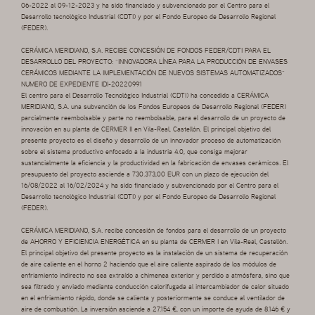
06-2022 al 09-12-2023 y ha sido financiado y subvencionado por el Centro para el
Desarrollo tecnológico Industrial (CDTI) y por el Fondo Europeo de Desarrollo Regional
(FEDER).
CERÁMICA MERIDIANO, S.A. RECIBE CONCESIÓN DE FONDOS FEDER/CDTI PARA EL
DESARROLLO DEL PROYECTO: “INNOVADORA LÍNEA PARA LA PRODUCCIÓN DE ENVASES
CERÁMICOS MEDIANTE LA IMPLEMENTACIÓN DE NUEVOS SISTEMAS AUTOMATIZADOS”
NUMERO DE EXPEDIENTE IDI-20220991
El centro para el Desarrollo Tecnológico Industrial (CDTI) ha concedido a CERÁMICA
MERIDIANO, S.A. una subvención de los Fondos Europeos de Desarrollo Regional (FEDER)
parcialmente reembolsable y parte no reembolsable, para el desarrollo de un proyecto de
innovación en su planta de CERMER II en Vila-Real, Castellón. El principal objetivo del
presente proyecto es el diseño y desarrollo de un innovador proceso de automatización
sobre el sistema productivo enfocado a la industria 4.0, que consiga mejorar
sustancialmente la eficiencia y la productividad en la fabricación de envases cerámicos. El
presupuesto del proyecto asciende a 730.373,00 EUR con un plazo de ejecución del
16/08/2022 al 16/02/2024 y ha sido financiado y subvencionado por el Centro para el
Desarrollo tecnológico Industrial (CDTI) y por el Fondo Europeo de Desarrollo Regional
(FEDER).
CERÁMICA MERIDIANO, S.A. recibe concesión de fondos para el desarrollo de un proyecto
de AHORRO Y EFICIENCIA ENERGÉTICA en su planta de CERMER I en Vila-Real, Castellón.
El principal objetivo del presente proyecto es la instalación de un sistema de recuperación
de aire caliente en el horno 2 haciendo que el aire caliente aspirado de los módulos de
enfriamiento indirecto no sea extraído a chimenea exterior y perdido a atmósfera, sino que
sea filtrado y enviado mediante conducción calorifugada al intercambiador de calor situado
en el enfriamiento rápido, donde se calienta y posteriormente se conduce al ventilador de
aire de combustión. La inversión asciende a 27.154 €, con un importe de ayuda de 8.146 € y