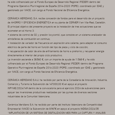
ha sido cofinanciado por el Fondo Europeo de Desarrollo Regional (FEDER) dentro del
Programa Operativo Plurirregional de España 2014-2020 (POPE), coordinado por IDAE y
gestionado por IVACE, con cargo al Fondo Nacional de Eficiencia Energética.
CERÁMICA MERIDIANO, S.A. recibe concesión de fondos para el desarrollo de un proyecto
de AHORRO Y EFICIENCIA ENERGÉTICA en su planta de CERMER II en Vila-Real, Castellón.
El principal objetivo del presente proyecto es la instalación de tres actuaciones que se
acometen en el Horno 3:
• sistema de control de O2 y presión (oxycomb), que consiste en un sistema analizador de
atmósferas de combustión en continuo;
• instalación de variador de frecuencia en aspiración aire caliente, para adaptar el consumo
eléctrico de parte del horno en función del tipo de pieza y ciclo de cocción;
• recuperación de calor de aire de enfriamiento de horno a prehorno y recuperar energía
directamente al interior del propio ciclo productivo.
La inversión asciende a 38.560 €, con un importe de ayuda de 11.568 € y ha sido
cofinanciado por el Fondo Europeo de Desarrollo Regional (FEDER) dentro del Programa
Operativo Plurirregional de España 2014-2020 (POPE), coordinado por IDAE y gestionado
por IVACE, con cargo al Fondo Nacional de Eficiencia Energética.
CERÁMICA MERIDIANO S.A.U. ha recibido por parte de la Conselleria de Innovación, Industria,
Comercio y Turismo la Subvención de 147.000,00 € en apoyo al proyecto
INPYME/2024/149 dentro de la convocatoria para el ejercicio 2024 de subvenciones para
apoyar las inversiones productivas realizadas por las pymes de diversos sectores
industriales de la Comunitat Valenciana.
Cerámica Meridiano S.A. ha recibido por parte del Instituto Valenciano de Competitividad
Empresarial (IVACE) la Subvención de 8.967€ en apoyo al proyecto IMDIGA/2024/35
“IMPLANTACION DE UN SISTEMA DE DIGITALIZACION MES PARA LA CAPTURA Y ANALISIS