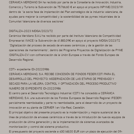
CERAMICA MERIDIANO SA ha recibido por parte de la Conselleria de Innovación, Industria,
Comercio y Turismo la Subvención de 75.766,60 € en apoyo al proyecto INPYME/2023/191
dentro de “la sexta fase de implantación del Plan estratégico de la industria valenciana, de
ayudas para mejorar la competitividad y la sostenibilidad de las pymes industriales de la
Comunitat Valenciana de diversos sectores”
DIGITALIZA-2023 IMDIGA/2023/72
Cerámica Meridiano S.A.U ha recibido por parte del Instituto Valenciano de Competitividad
Empresarial (IVACE) la Subvención de 41.883,09€ en apoyo al proyecto IMDIGA/2023/72
“Digitalización del proceso de secado de envases cerámicos y de la gestión de las
operaciones de mantenimiento”, dentro del Programa Proyectos de Digitalización de PYME
(DIGITALIZA-CV) con cofinanciación de la Unión Europea a través del Fondo Europeo de
Desarrollo Regional.
CDTI- expediente IDI-20220986
CERÁMICA MERIDIANO, S.A. RECIBE CONCESIÓN DE FONDOS FEDER/CDTI PARA EL
DESARROLLO DEL PROYECTO: MODERNIZACIÓN DE LAS ETAPAS DE PRENSADO Y
SECADO PARA LA MEJORA, CONTROL Y OPTIMIZACIÓN DEL PROCESO PRODUCTIVO”
NUMERO DE EXPEDIENTE IDI-20220986
El centro para el Desarrollo Tecnológico Industrial (CDTI) ha concedido a CERÁMICA
MERIDIANO, S.A. una subvención de los Fondos Europeos de Desarrollo Regional (FEDER)
parcialmente reembolsable y parte no reembolsable, para el desarrollo de un proyecto de
innovación en su planta de CERMER I en Vila-Real, Castellón.
El principal objetivo del presente proyecto es la modernización y mejora sustancial de la
línea de producción de envases cerámicos a través de la introducción de nuevos equipos de
producción de última generación y de la implementación de sistemas avanzados de
monitorización y control del sistema productivo.
El presupuesto del proyecto asciende a 430.148,00 EUR con un plazo de ejecución del 09-