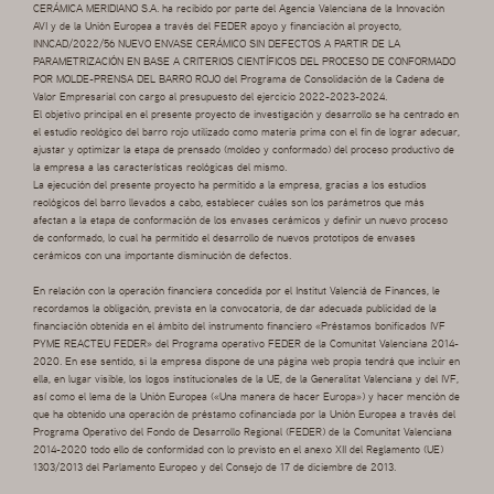
CERÁMICA MERIDIANO S.A. ha recibido por parte del Agencia Valenciana de la Innovación
AVI y de la Unión Europea a través del FEDER apoyo y financiación al proyecto,
INNCAD/2022/56 NUEVO ENVASE CERÁMICO SIN DEFECTOS A PARTIR DE LA
PARAMETRIZACIÓN EN BASE A CRITERIOS CIENTÍFICOS DEL PROCESO DE CONFORMADO
POR MOLDE-PRENSA DEL BARRO ROJO del Programa de Consolidación de la Cadena de
Valor Empresarial con cargo al presupuesto del ejercicio 2022-2023-2024.
El objetivo principal en el presente proyecto de investigación y desarrollo se ha centrado en
el estudio reológico del barro rojo utilizado como materia prima con el fin de lograr adecuar,
ajustar y optimizar la etapa de prensado (moldeo y conformado) del proceso productivo de
la empresa a las características reológicas del mismo.
La ejecución del presente proyecto ha permitido a la empresa, gracias a los estudios
reológicos del barro llevados a cabo, establecer cuáles son los parámetros que más
afectan a la etapa de conformación de los envases cerámicos y definir un nuevo proceso
de conformado, lo cual ha permitido el desarrollo de nuevos prototipos de envases
cerámicos con una importante disminución de defectos.
En relación con la operación financiera concedida por el Institut Valencià de Finances, le
recordamos la obligación, prevista en la convocatoria, de dar adecuada publicidad de la
financiación obtenida en el ámbito del instrumento financiero «Préstamos bonificados IVF
PYME REACTEU FEDER» del Programa operativo FEDER de la Comunitat Valenciana 2014-
2020. En ese sentido, si la empresa dispone de una página web propia tendrá que incluir en
ella, en lugar visible, los logos institucionales de la UE, de la Generalitat Valenciana y del IVF,
así como el lema de la Unión Europea («Una manera de hacer Europa») y hacer mención de
que ha obtenido una operación de préstamo cofinanciada por la Unión Europea a través del
Programa Operativo del Fondo de Desarrollo Regional (FEDER) de la Comunitat Valenciana
2014-2020 todo ello de conformidad con lo previsto en el anexo XII del Reglamento (UE)
1303/2013 del Parlamento Europeo y del Consejo de 17 de diciembre de 2013.