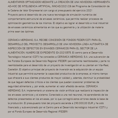
ALIMENTARIOS OPTIMIZADOS MEDIANTE LA CREACIÓN DE UNA NOVEDOSA HERRAMIENTA
AD-HOC DE INTELIGENCIA ARTIFICIAL, INNCAD/2021/28 del Programa de Consolidación de
la Cadena de Valor Empresarial con cargo al presupuesto del ejercicio 2021
Proyecto para el desarrollo de una nueva tecnología de simulación numérica del
comportamiento estructural de envases cerámicos, que permita realizar procesos de
optimización geométrica de los mismos. El objetivo es lograr el desarrollo a nivel industrial
de envases cerámicos alimentarios en los que su geometría y la utilización de materia
prima sean las óptimas.
CERÁMICA MERIDIANO, S.A. RECIBE CONCESIÓN DE FONDOS FEDER/CDTI PARA EL
DESARROLLO DEL PROYECTO: DESARROLLO DE UNA NOVEDOSA LÍNEA AUTOMÁTICA DE
INSPECCIÓN DE DEFECTOS EN ENVASES CERÁMICOS PARA EL SECTOR DE LA
ALIMENTACIÓN. NUMERO DE EXPEDIENTE IDI-20210575. El centro para el Desarrollo
Tecnológico Industrial (CDTI) ha concedido a CERÁMICA MERIDIANO, S.A. una subvención de
los Fondos Europeos de Desarrollo Regional (FEDER) parcialmente reembolsable y parte no
reembolsable para el desarrollo de un proyecto de investigación en su plantan en Vila-Real,
Castellón. El objetivo principal del proyecto de inversión es la adquisición de un equipo
industrial que permitirá aumentar la capacidad productiva de la empresa, al mismo tiempo
que ofrecerá a sus clientes productos de mayor calidad y, además, disminuir la probabilidad
de que lleguen defectos críticos a los clientes que puedan ocasionar problemas de
seguridad alimentara y, por ende, aumentar el valor añadido de estos. CERÁMICA
MERIDIANO, S.A. implementará un sistema de visión artificial que realizará la inspección de
los envases cerámicos y el sistema. Conectado a una red neuronal, irá aprendiendo de los
defectos presentados en los envases, por lo que corregirá estos errores desde la base de
la producción. El presupuesto total del proyecto asciende a 290.000,00 EUR y ha sido
financiado y subvencionado por el Centro para el Desarrollo tecnológico Industrial (CDTI) y
por el Fondo Europeo de Desarrollo Regional (FEDER)