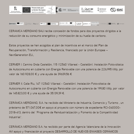
CERAMICA MERIDIANO SAU recibe concesión de fondos para dos proyectos dirigidos a la
reducción de su consumo energético y minimización de su huella de carbono.
Estos proyectos se han acogidos al plan de incentivos en el marco del Plan de
Recuperación, Transformación y Resiliencia, financiado por la Unión Europea –
NextGeneration EU.,
CERMER I. Camino Onda Castellón, 115 (12540 Villareal - Castellón). Instalación Fotovoltaica
de Autoconsumo en cubierta con Energía Renovable con una potencia de 226,995 kWp, por
valor de 160.928,00 € y una ayuda de 39.639,56 €
CERMER II. Calle Riu, 147 (12540 Villareal - Castellón). Instalación Fotovoltaica de
Autoconsumo en cubierta con Energía Renovable con una potencia de 199,80 kWp, por valor
de 145.823,00 € y una ayuda de 35.139,39 €.
CERÁMICA MERIDIANO, S.A. ha recibido del Ministerio de Industria, Comercio y Turismo , un
préstamo de 571.067,00€ en apoyo al proyecto con número de expediente RCI-040000-
2018-413, dentro del “Programa de Reindustrialización y Fomento de la Competitividad
Industrial”.
CERÁMICA MERIDIANO S.A. ha recibido por parte del Agencia Valenciana de la Innovación
AVI apoyo y financiación al proyecto DESARROLLO DE NUEVOS ENVASES CERÁMICOS