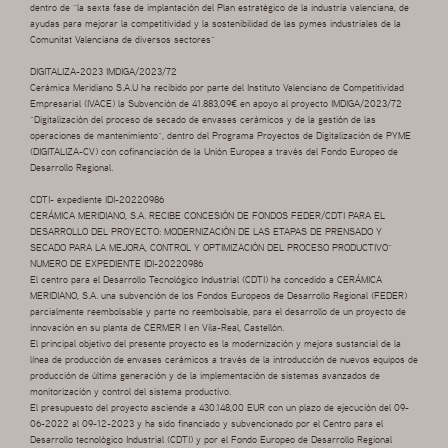
dentro de “la sexta fase de implantación del Plan estratégico de la industria valenciana, de
ayudas para mejorar la competitividad y la sostenibilidad de las pymes industriales de la
Comunitat Valenciana de diversos sectores”
DIGITALIZA-2023 IMDIGA/2023/72
Cerámica Meridiano S.A.U ha recibido por parte del Instituto Valenciano de Competitividad
Empresarial (IVACE) la Subvención de 41.883,09€ en apoyo al proyecto IMDIGA/2023/72
“Digitalización del proceso de secado de envases cerámicos y de la gestión de las
operaciones de mantenimiento”, dentro del Programa Proyectos de Digitalización de PYME
(DIGITALIZA-CV) con cofinanciación de la Unión Europea a través del Fondo Europeo de
Desarrollo Regional.
CDTI- expediente IDI-20220986
CERÁMICA MERIDIANO, S.A. RECIBE CONCESIÓN DE FONDOS FEDER/CDTI PARA EL
DESARROLLO DEL PROYECTO: MODERNIZACIÓN DE LAS ETAPAS DE PRENSADO Y
SECADO PARA LA MEJORA, CONTROL Y OPTIMIZACIÓN DEL PROCESO PRODUCTIVO”
NUMERO DE EXPEDIENTE IDI-20220986
El centro para el Desarrollo Tecnológico Industrial (CDTI) ha concedido a CERÁMICA
MERIDIANO, S.A. una subvención de los Fondos Europeos de Desarrollo Regional (FEDER)
parcialmente reembolsable y parte no reembolsable, para el desarrollo de un proyecto de
innovación en su planta de CERMER I en Vila-Real, Castellón.
El principal objetivo del presente proyecto es la modernización y mejora sustancial de la
línea de producción de envases cerámicos a través de la introducción de nuevos equipos de
producción de última generación y de la implementación de sistemas avanzados de
monitorización y control del sistema productivo.
El presupuesto del proyecto asciende a 430.148,00 EUR con un plazo de ejecución del 09-
06-2022 al 09-12-2023 y ha sido financiado y subvencionado por el Centro para el
Desarrollo tecnológico Industrial (CDTI) y por el Fondo Europeo de Desarrollo Regional