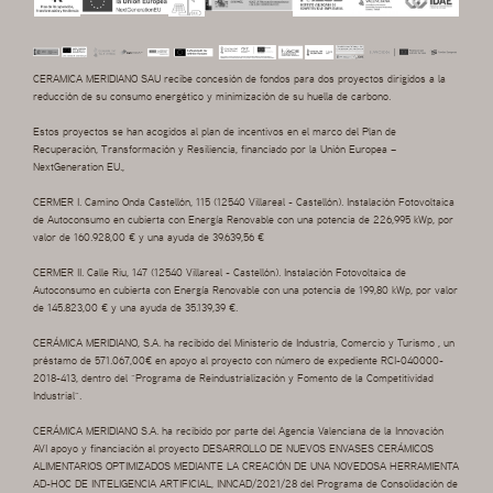
CERAMICA MERIDIANO SAU recibe concesión de fondos para dos proyectos dirigidos a la
reducción de su consumo energético y minimización de su huella de carbono.
Estos proyectos se han acogidos al plan de incentivos en el marco del Plan de
Recuperación, Transformación y Resiliencia, financiado por la Unión Europea –
NextGeneration EU.,
CERMER I. Camino Onda Castellón, 115 (12540 Villareal - Castellón). Instalación Fotovoltaica
de Autoconsumo en cubierta con Energía Renovable con una potencia de 226,995 kWp, por
valor de 160.928,00 € y una ayuda de 39.639,56 €
CERMER II. Calle Riu, 147 (12540 Villareal - Castellón). Instalación Fotovoltaica de
Autoconsumo en cubierta con Energía Renovable con una potencia de 199,80 kWp, por valor
de 145.823,00 € y una ayuda de 35.139,39 €.
CERÁMICA MERIDIANO, S.A. ha recibido del Ministerio de Industria, Comercio y Turismo , un
préstamo de 571.067,00€ en apoyo al proyecto con número de expediente RCI-040000-
2018-413, dentro del “Programa de Reindustrialización y Fomento de la Competitividad
Industrial”.
CERÁMICA MERIDIANO S.A. ha recibido por parte del Agencia Valenciana de la Innovación
AVI apoyo y financiación al proyecto DESARROLLO DE NUEVOS ENVASES CERÁMICOS
ALIMENTARIOS OPTIMIZADOS MEDIANTE LA CREACIÓN DE UNA NOVEDOSA HERRAMIENTA
AD-HOC DE INTELIGENCIA ARTIFICIAL, INNCAD/2021/28 del Programa de Consolidación de