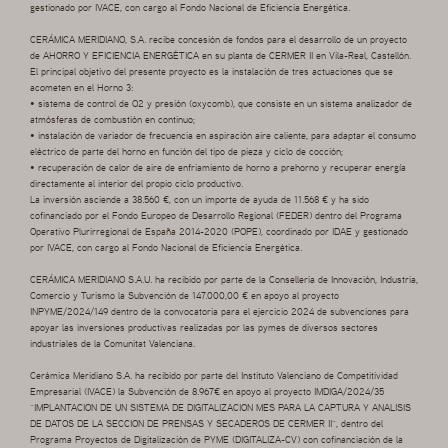
gestionado por IVACE, con cargo al Fondo Nacional de Eficiencia Energética.
CERÁMICA MERIDIANO, S.A. recibe concesión de fondos para el desarrollo de un proyecto
de AHORRO Y EFICIENCIA ENERGÉTICA en su planta de CERMER II en Vila-Real, Castellón.
El principal objetivo del presente proyecto es la instalación de tres actuaciones que se
acometen en el Horno 3:
• sistema de control de O2 y presión (oxycomb), que consiste en un sistema analizador de
atmósferas de combustión en continuo;
• instalación de variador de frecuencia en aspiración aire caliente, para adaptar el consumo
eléctrico de parte del horno en función del tipo de pieza y ciclo de cocción;
• recuperación de calor de aire de enfriamiento de horno a prehorno y recuperar energía
directamente al interior del propio ciclo productivo.
La inversión asciende a 38.560 €, con un importe de ayuda de 11.568 € y ha sido
cofinanciado por el Fondo Europeo de Desarrollo Regional (FEDER) dentro del Programa
Operativo Plurirregional de España 2014-2020 (POPE), coordinado por IDAE y gestionado
por IVACE, con cargo al Fondo Nacional de Eficiencia Energética.
CERÁMICA MERIDIANO S.A.U. ha recibido por parte de la Conselleria de Innovación, Industria,
Comercio y Turismo la Subvención de 147.000,00 € en apoyo al proyecto
INPYME/2024/149 dentro de la convocatoria para el ejercicio 2024 de subvenciones para
apoyar las inversiones productivas realizadas por las pymes de diversos sectores
industriales de la Comunitat Valenciana.
Cerámica Meridiano S.A. ha recibido por parte del Instituto Valenciano de Competitividad
Empresarial (IVACE) la Subvención de 8.967€ en apoyo al proyecto IMDIGA/2024/35
“IMPLANTACION DE UN SISTEMA DE DIGITALIZACION MES PARA LA CAPTURA Y ANALISIS
DE DATOS DE LA SECCION DE PRENSAS Y SECADEROS DE CERMER II”, dentro del
Programa Proyectos de Digitalización de PYME (DIGITALIZA-CV) con cofinanciación de la