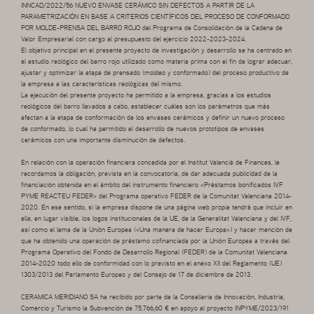
INNCAD/2022/56 NUEVO ENVASE CERÁMICO SIN DEFECTOS A PARTIR DE LA
PARAMETRIZACIÓN EN BASE A CRITERIOS CIENTÍFICOS DEL PROCESO DE CONFORMADO
POR MOLDE-PRENSA DEL BARRO ROJO del Programa de Consolidación de la Cadena de
Valor Empresarial con cargo al presupuesto del ejercicio 2022-2023-2024.
El objetivo principal en el presente proyecto de investigación y desarrollo se ha centrado en
el estudio reológico del barro rojo utilizado como materia prima con el fin de lograr adecuar,
ajustar y optimizar la etapa de prensado (moldeo y conformado) del proceso productivo de
la empresa a las características reológicas del mismo.
La ejecución del presente proyecto ha permitido a la empresa, gracias a los estudios
reológicos del barro llevados a cabo, establecer cuáles son los parámetros que más
afectan a la etapa de conformación de los envases cerámicos y definir un nuevo proceso
de conformado, lo cual ha permitido el desarrollo de nuevos prototipos de envases
cerámicos con una importante disminución de defectos.
En relación con la operación financiera concedida por el Institut Valencià de Finances, le
recordamos la obligación, prevista en la convocatoria, de dar adecuada publicidad de la
financiación obtenida en el ámbito del instrumento financiero «Préstamos bonificados IVF
PYME REACTEU FEDER» del Programa operativo FEDER de la Comunitat Valenciana 2014-
2020. En ese sentido, si la empresa dispone de una página web propia tendrá que incluir en
ella, en lugar visible, los logos institucionales de la UE, de la Generalitat Valenciana y del IVF,
así como el lema de la Unión Europea («Una manera de hacer Europa») y hacer mención de
que ha obtenido una operación de préstamo cofinanciada por la Unión Europea a través del
Programa Operativo del Fondo de Desarrollo Regional (FEDER) de la Comunitat Valenciana
2014-2020 todo ello de conformidad con lo previsto en el anexo XII del Reglamento (UE)
1303/2013 del Parlamento Europeo y del Consejo de 17 de diciembre de 2013.
CERAMICA MERIDIANO SA ha recibido por parte de la Conselleria de Innovación, Industria,
Comercio y Turismo la Subvención de 75.766,60 € en apoyo al proyecto INPYME/2023/191