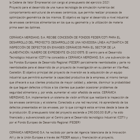
la Cadena de Valor Empresarial con cargo al presupuesto del ejercicio 2021
Proyecto para el desarrollo de una nueva tecnología de simulación numérica del
comportamiento estructural de envases cerámicos, que permita realizar procesos de
optimización geométrica de los mismos. El objetivo es lograr el desarrollo a nivel industrial
de envases cerámicos alimentarios en los que su geometría y la utilización de materia
prima sean las óptimas.
CERÁMICA MERIDIANO, S.A. RECIBE CONCESIÓN DE FONDOS FEDER/CDTI PARA EL
DESARROLLO DEL PROYECTO: DESARROLLO DE UNA NOVEDOSA LÍNEA AUTOMÁTICA DE
INSPECCIÓN DE DEFECTOS EN ENVASES CERÁMICOS PARA EL SECTOR DE LA
ALIMENTACIÓN. NUMERO DE EXPEDIENTE IDI-20210575. El centro para el Desarrollo
Tecnológico Industrial (CDTI) ha concedido a CERÁMICA MERIDIANO, S.A. una subvención de
los Fondos Europeos de Desarrollo Regional (FEDER) parcialmente reembolsable y parte no
reembolsable para el desarrollo de un proyecto de investigación en su plantan en Vila-Real,
Castellón. El objetivo principal del proyecto de inversión es la adquisición de un equipo
industrial que permitirá aumentar la capacidad productiva de la empresa, al mismo tiempo
que ofrecerá a sus clientes productos de mayor calidad y, además, disminuir la probabilidad
de que lleguen defectos críticos a los clientes que puedan ocasionar problemas de
seguridad alimentara y, por ende, aumentar el valor añadido de estos. CERÁMICA
MERIDIANO, S.A. implementará un sistema de visión artificial que realizará la inspección de
los envases cerámicos y el sistema. Conectado a una red neuronal, irá aprendiendo de los
defectos presentados en los envases, por lo que corregirá estos errores desde la base de
la producción. El presupuesto total del proyecto asciende a 290.000,00 EUR y ha sido
financiado y subvencionado por el Centro para el Desarrollo tecnológico Industrial (CDTI) y
por el Fondo Europeo de Desarrollo Regional (FEDER)
CERÁMICA MERIDIANO S.A. ha recibido por parte del Agencia Valenciana de la Innovación
AVI y de la Unión Europea a través del FEDER apoyo y financiación al proyecto,