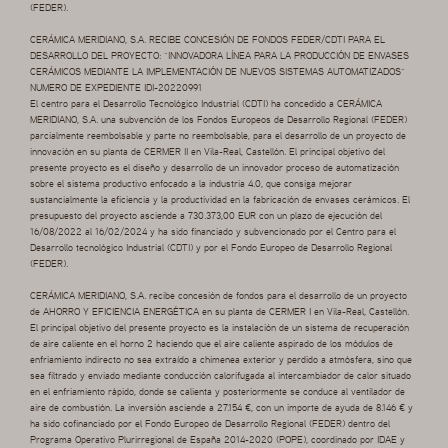
(FEDER).
CERÁMICA MERIDIANO, S.A. RECIBE CONCESIÓN DE FONDOS FEDER/CDTI PARA EL
DESARROLLO DEL PROYECTO: “INNOVADORA LÍNEA PARA LA PRODUCCIÓN DE ENVASES
CERÁMICOS MEDIANTE LA IMPLEMENTACIÓN DE NUEVOS SISTEMAS AUTOMATIZADOS”
NUMERO DE EXPEDIENTE IDI-20220991
El centro para el Desarrollo Tecnológico Industrial (CDTI) ha concedido a CERÁMICA
MERIDIANO, S.A. una subvención de los Fondos Europeos de Desarrollo Regional (FEDER)
parcialmente reembolsable y parte no reembolsable, para el desarrollo de un proyecto de
innovación en su planta de CERMER II en Vila-Real, Castellón. El principal objetivo del
presente proyecto es el diseño y desarrollo de un innovador proceso de automatización
sobre el sistema productivo enfocado a la industria 4.0, que consiga mejorar
sustancialmente la eficiencia y la productividad en la fabricación de envases cerámicos. El
presupuesto del proyecto asciende a 730.373,00 EUR con un plazo de ejecución del
16/08/2022 al 16/02/2024 y ha sido financiado y subvencionado por el Centro para el
Desarrollo tecnológico Industrial (CDTI) y por el Fondo Europeo de Desarrollo Regional
(FEDER).
CERÁMICA MERIDIANO, S.A. recibe concesión de fondos para el desarrollo de un proyecto
de AHORRO Y EFICIENCIA ENERGÉTICA en su planta de CERMER I en Vila-Real, Castellón.
El principal objetivo del presente proyecto es la instalación de un sistema de recuperación
de aire caliente en el horno 2 haciendo que el aire caliente aspirado de los módulos de
enfriamiento indirecto no sea extraído a chimenea exterior y perdido a atmósfera, sino que
sea filtrado y enviado mediante conducción calorifugada al intercambiador de calor situado
en el enfriamiento rápido, donde se calienta y posteriormente se conduce al ventilador de
aire de combustión. La inversión asciende a 27.154 €, con un importe de ayuda de 8.146 € y
ha sido cofinanciado por el Fondo Europeo de Desarrollo Regional (FEDER) dentro del
Programa Operativo Plurirregional de España 2014-2020 (POPE), coordinado por IDAE y