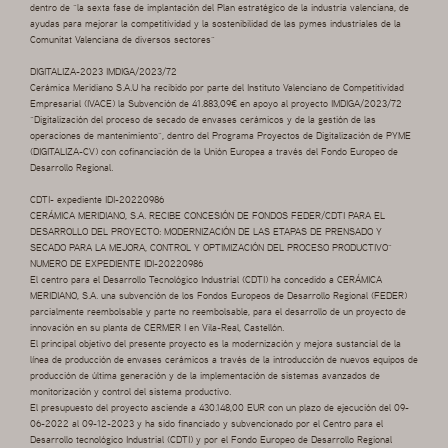
dentro de “la sexta fase de implantación del Plan estratégico de la industria valenciana, de
ayudas para mejorar la competitividad y la sostenibilidad de las pymes industriales de la
Comunitat Valenciana de diversos sectores”
DIGITALIZA-2023 IMDIGA/2023/72
Cerámica Meridiano S.A.U ha recibido por parte del Instituto Valenciano de Competitividad
Empresarial (IVACE) la Subvención de 41.883,09€ en apoyo al proyecto IMDIGA/2023/72
“Digitalización del proceso de secado de envases cerámicos y de la gestión de las
operaciones de mantenimiento”, dentro del Programa Proyectos de Digitalización de PYME
(DIGITALIZA-CV) con cofinanciación de la Unión Europea a través del Fondo Europeo de
Desarrollo Regional.
CDTI- expediente IDI-20220986
CERÁMICA MERIDIANO, S.A. RECIBE CONCESIÓN DE FONDOS FEDER/CDTI PARA EL
DESARROLLO DEL PROYECTO: MODERNIZACIÓN DE LAS ETAPAS DE PRENSADO Y
SECADO PARA LA MEJORA, CONTROL Y OPTIMIZACIÓN DEL PROCESO PRODUCTIVO”
NUMERO DE EXPEDIENTE IDI-20220986
El centro para el Desarrollo Tecnológico Industrial (CDTI) ha concedido a CERÁMICA
MERIDIANO, S.A. una subvención de los Fondos Europeos de Desarrollo Regional (FEDER)
parcialmente reembolsable y parte no reembolsable, para el desarrollo de un proyecto de
innovación en su planta de CERMER I en Vila-Real, Castellón.
El principal objetivo del presente proyecto es la modernización y mejora sustancial de la
línea de producción de envases cerámicos a través de la introducción de nuevos equipos de
producción de última generación y de la implementación de sistemas avanzados de
monitorización y control del sistema productivo.
El presupuesto del proyecto asciende a 430.148,00 EUR con un plazo de ejecución del 09-
06-2022 al 09-12-2023 y ha sido financiado y subvencionado por el Centro para el
Desarrollo tecnológico Industrial (CDTI) y por el Fondo Europeo de Desarrollo Regional