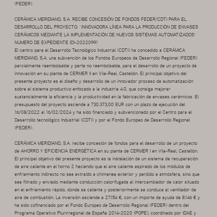
(FEDER).
CERÁMICA MERIDIANO, S.A. RECIBE CONCESIÓN DE FONDOS FEDER/CDTI PARA EL
DESARROLLO DEL PROYECTO: “INNOVADORA LÍNEA PARA LA PRODUCCIÓN DE ENVASES
CERÁMICOS MEDIANTE LA IMPLEMENTACIÓN DE NUEVOS SISTEMAS AUTOMATIZADOS”
NUMERO DE EXPEDIENTE IDI-20220991
El centro para el Desarrollo Tecnológico Industrial (CDTI) ha concedido a CERÁMICA
MERIDIANO, S.A. una subvención de los Fondos Europeos de Desarrollo Regional (FEDER)
parcialmente reembolsable y parte no reembolsable, para el desarrollo de un proyecto de
innovación en su planta de CERMER II en Vila-Real, Castellón. El principal objetivo del
presente proyecto es el diseño y desarrollo de un innovador proceso de automatización
sobre el sistema productivo enfocado a la industria 4.0, que consiga mejorar
sustancialmente la eficiencia y la productividad en la fabricación de envases cerámicos. El
presupuesto del proyecto asciende a 730.373,00 EUR con un plazo de ejecución del
16/08/2022 al 16/02/2024 y ha sido financiado y subvencionado por el Centro para el
Desarrollo tecnológico Industrial (CDTI) y por el Fondo Europeo de Desarrollo Regional
(FEDER).
CERÁMICA MERIDIANO, S.A. recibe concesión de fondos para el desarrollo de un proyecto
de AHORRO Y EFICIENCIA ENERGÉTICA en su planta de CERMER I en Vila-Real, Castellón.
El principal objetivo del presente proyecto es la instalación de un sistema de recuperación
de aire caliente en el horno 2 haciendo que el aire caliente aspirado de los módulos de
enfriamiento indirecto no sea extraído a chimenea exterior y perdido a atmósfera, sino que
sea filtrado y enviado mediante conducción calorifugada al intercambiador de calor situado
en el enfriamiento rápido, donde se calienta y posteriormente se conduce al ventilador de
aire de combustión. La inversión asciende a 27.154 €, con un importe de ayuda de 8.146 € y
ha sido cofinanciado por el Fondo Europeo de Desarrollo Regional (FEDER) dentro del
Programa Operativo Plurirregional de España 2014-2020 (POPE), coordinado por IDAE y