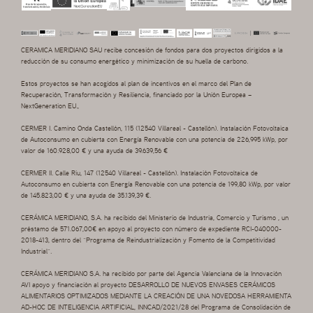
CERAMICA MERIDIANO SAU recibe concesión de fondos para dos proyectos dirigidos a la
reducción de su consumo energético y minimización de su huella de carbono.
Estos proyectos se han acogidos al plan de incentivos en el marco del Plan de
Recuperación, Transformación y Resiliencia, financiado por la Unión Europea –
NextGeneration EU.,
CERMER I. Camino Onda Castellón, 115 (12540 Villareal - Castellón). Instalación Fotovoltaica
de Autoconsumo en cubierta con Energía Renovable con una potencia de 226,995 kWp, por
valor de 160.928,00 € y una ayuda de 39.639,56 €
CERMER II. Calle Riu, 147 (12540 Villareal - Castellón). Instalación Fotovoltaica de
Autoconsumo en cubierta con Energía Renovable con una potencia de 199,80 kWp, por valor
de 145.823,00 € y una ayuda de 35.139,39 €.
CERÁMICA MERIDIANO, S.A. ha recibido del Ministerio de Industria, Comercio y Turismo , un
préstamo de 571.067,00€ en apoyo al proyecto con número de expediente RCI-040000-
2018-413, dentro del “Programa de Reindustrialización y Fomento de la Competitividad
Industrial”.
CERÁMICA MERIDIANO S.A. ha recibido por parte del Agencia Valenciana de la Innovación
AVI apoyo y financiación al proyecto DESARROLLO DE NUEVOS ENVASES CERÁMICOS
ALIMENTARIOS OPTIMIZADOS MEDIANTE LA CREACIÓN DE UNA NOVEDOSA HERRAMIENTA
AD-HOC DE INTELIGENCIA ARTIFICIAL, INNCAD/2021/28 del Programa de Consolidación de