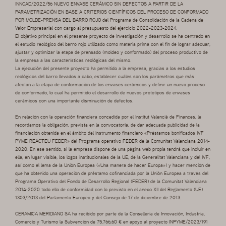
INNCAD/2022/56 NUEVO ENVASE CERÁMICO SIN DEFECTOS A PARTIR DE LA
PARAMETRIZACIÓN EN BASE A CRITERIOS CIENTÍFICOS DEL PROCESO DE CONFORMADO
POR MOLDE-PRENSA DEL BARRO ROJO del Programa de Consolidación de la Cadena de
Valor Empresarial con cargo al presupuesto del ejercicio 2022-2023-2024.
El objetivo principal en el presente proyecto de investigación y desarrollo se ha centrado en
el estudio reológico del barro rojo utilizado como materia prima con el fin de lograr adecuar,
ajustar y optimizar la etapa de prensado (moldeo y conformado) del proceso productivo de
la empresa a las características reológicas del mismo.
La ejecución del presente proyecto ha permitido a la empresa, gracias a los estudios
reológicos del barro llevados a cabo, establecer cuáles son los parámetros que más
afectan a la etapa de conformación de los envases cerámicos y definir un nuevo proceso
de conformado, lo cual ha permitido el desarrollo de nuevos prototipos de envases
cerámicos con una importante disminución de defectos.
En relación con la operación financiera concedida por el Institut Valencià de Finances, le
recordamos la obligación, prevista en la convocatoria, de dar adecuada publicidad de la
financiación obtenida en el ámbito del instrumento financiero «Préstamos bonificados IVF
PYME REACTEU FEDER» del Programa operativo FEDER de la Comunitat Valenciana 2014-
2020. En ese sentido, si la empresa dispone de una página web propia tendrá que incluir en
ella, en lugar visible, los logos institucionales de la UE, de la Generalitat Valenciana y del IVF,
así como el lema de la Unión Europea («Una manera de hacer Europa») y hacer mención de
que ha obtenido una operación de préstamo cofinanciada por la Unión Europea a través del
Programa Operativo del Fondo de Desarrollo Regional (FEDER) de la Comunitat Valenciana
2014-2020 todo ello de conformidad con lo previsto en el anexo XII del Reglamento (UE)
1303/2013 del Parlamento Europeo y del Consejo de 17 de diciembre de 2013.
CERAMICA MERIDIANO SA ha recibido por parte de la Conselleria de Innovación, Industria,
Comercio y Turismo la Subvención de 75.766,60 € en apoyo al proyecto INPYME/2023/191