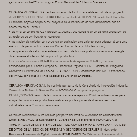
gestionado por IVACE, con cargo al Fondo Nacional de Eficiencia Energética.
CERÁMICA MERIDIANO, S.A. recibe concesión de fondos para el desarrollo de un proyecto
de AHORRO Y EFICIENCIA ENERGÉTICA en su planta de CERMER II en Vila-Real, Castellón.
El principal objetivo del presente proyecto es la instalación de tres actuaciones que se
acometen en el Horno 3:
• sistema de control de O2 y presión (oxycomb), que consiste en un sistema analizador de
atmósferas de combustión en continuo;
• instalación de variador de frecuencia en aspiración aire caliente, para adaptar el consumo
eléctrico de parte del horno en función del tipo de pieza y ciclo de cocción;
• recuperación de calor de aire de enfriamiento de horno a prehorno y recuperar energía
directamente al interior del propio ciclo productivo.
La inversión asciende a 38.560 €, con un importe de ayuda de 11.568 € y ha sido
cofinanciado por el Fondo Europeo de Desarrollo Regional (FEDER) dentro del Programa
Operativo Plurirregional de España 2014-2020 (POPE), coordinado por IDAE y gestionado
por IVACE, con cargo al Fondo Nacional de Eficiencia Energética.
CERÁMICA MERIDIANO S.A.U. ha recibido por parte de la Conselleria de Innovación, Industria,
Comercio y Turismo la Subvención de 147.000,00 € en apoyo al proyecto
INPYME/2024/149 dentro de la convocatoria para el ejercicio 2024 de subvenciones para
apoyar las inversiones productivas realizadas por las pymes de diversos sectores
industriales de la Comunitat Valenciana.
Cerámica Meridiano S.A. ha recibido por parte del Instituto Valenciano de Competitividad
Empresarial (IVACE) la Subvención de 8.967€ en apoyo al proyecto IMDIGA/2024/35
“IMPLANTACION DE UN SISTEMA DE DIGITALIZACION MES PARA LA CAPTURA Y ANALISIS
DE DATOS DE LA SECCION DE PRENSAS Y SECADEROS DE CERMER II”, dentro del
Programa Proyectos de Digitalización de PYME (DIGITALIZA-CV) con cofinanciación de la