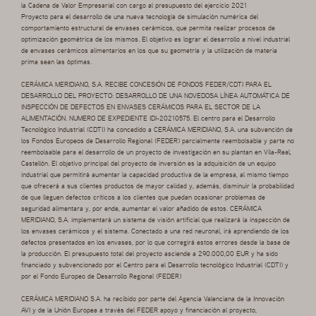
la Cadena de Valor Empresarial con cargo al presupuesto del ejercicio 2021
Proyecto para el desarrollo de una nueva tecnología de simulación numérica del
comportamiento estructural de envases cerámicos, que permita realizar procesos de
optimización geométrica de los mismos. El objetivo es lograr el desarrollo a nivel industrial
de envases cerámicos alimentarios en los que su geometría y la utilización de materia
prima sean las óptimas.
CERÁMICA MERIDIANO, S.A. RECIBE CONCESIÓN DE FONDOS FEDER/CDTI PARA EL
DESARROLLO DEL PROYECTO: DESARROLLO DE UNA NOVEDOSA LÍNEA AUTOMÁTICA DE
INSPECCIÓN DE DEFECTOS EN ENVASES CERÁMICOS PARA EL SECTOR DE LA
ALIMENTACIÓN. NUMERO DE EXPEDIENTE IDI-20210575. El centro para el Desarrollo
Tecnológico Industrial (CDTI) ha concedido a CERÁMICA MERIDIANO, S.A. una subvención de
los Fondos Europeos de Desarrollo Regional (FEDER) parcialmente reembolsable y parte no
reembolsable para el desarrollo de un proyecto de investigación en su plantan en Vila-Real,
Castellón. El objetivo principal del proyecto de inversión es la adquisición de un equipo
industrial que permitirá aumentar la capacidad productiva de la empresa, al mismo tiempo
que ofrecerá a sus clientes productos de mayor calidad y, además, disminuir la probabilidad
de que lleguen defectos críticos a los clientes que puedan ocasionar problemas de
seguridad alimentara y, por ende, aumentar el valor añadido de estos. CERÁMICA
MERIDIANO, S.A. implementará un sistema de visión artificial que realizará la inspección de
los envases cerámicos y el sistema. Conectado a una red neuronal, irá aprendiendo de los
defectos presentados en los envases, por lo que corregirá estos errores desde la base de
la producción. El presupuesto total del proyecto asciende a 290.000,00 EUR y ha sido
financiado y subvencionado por el Centro para el Desarrollo tecnológico Industrial (CDTI) y
por el Fondo Europeo de Desarrollo Regional (FEDER)
CERÁMICA MERIDIANO S.A. ha recibido por parte del Agencia Valenciana de la Innovación
AVI y de la Unión Europea a través del FEDER apoyo y financiación al proyecto,