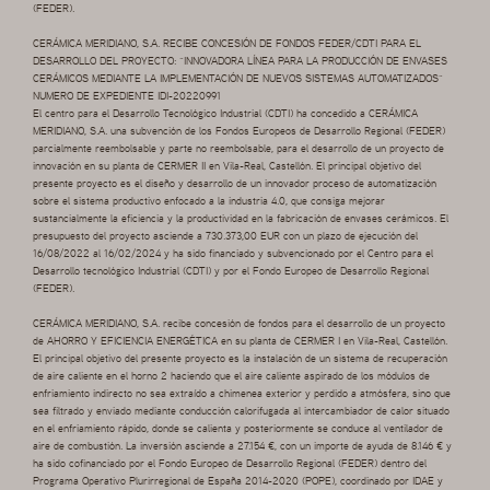
(FEDER).
CERÁMICA MERIDIANO, S.A. RECIBE CONCESIÓN DE FONDOS FEDER/CDTI PARA EL
DESARROLLO DEL PROYECTO: “INNOVADORA LÍNEA PARA LA PRODUCCIÓN DE ENVASES
CERÁMICOS MEDIANTE LA IMPLEMENTACIÓN DE NUEVOS SISTEMAS AUTOMATIZADOS”
NUMERO DE EXPEDIENTE IDI-20220991
El centro para el Desarrollo Tecnológico Industrial (CDTI) ha concedido a CERÁMICA
MERIDIANO, S.A. una subvención de los Fondos Europeos de Desarrollo Regional (FEDER)
parcialmente reembolsable y parte no reembolsable, para el desarrollo de un proyecto de
innovación en su planta de CERMER II en Vila-Real, Castellón. El principal objetivo del
presente proyecto es el diseño y desarrollo de un innovador proceso de automatización
sobre el sistema productivo enfocado a la industria 4.0, que consiga mejorar
sustancialmente la eficiencia y la productividad en la fabricación de envases cerámicos. El
presupuesto del proyecto asciende a 730.373,00 EUR con un plazo de ejecución del
16/08/2022 al 16/02/2024 y ha sido financiado y subvencionado por el Centro para el
Desarrollo tecnológico Industrial (CDTI) y por el Fondo Europeo de Desarrollo Regional
(FEDER).
CERÁMICA MERIDIANO, S.A. recibe concesión de fondos para el desarrollo de un proyecto
de AHORRO Y EFICIENCIA ENERGÉTICA en su planta de CERMER I en Vila-Real, Castellón.
El principal objetivo del presente proyecto es la instalación de un sistema de recuperación
de aire caliente en el horno 2 haciendo que el aire caliente aspirado de los módulos de
enfriamiento indirecto no sea extraído a chimenea exterior y perdido a atmósfera, sino que
sea filtrado y enviado mediante conducción calorifugada al intercambiador de calor situado
en el enfriamiento rápido, donde se calienta y posteriormente se conduce al ventilador de
aire de combustión. La inversión asciende a 27.154 €, con un importe de ayuda de 8.146 € y
ha sido cofinanciado por el Fondo Europeo de Desarrollo Regional (FEDER) dentro del
Programa Operativo Plurirregional de España 2014-2020 (POPE), coordinado por IDAE y