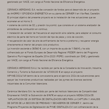
gestionado por IVACE, con cargo al Fondo Nacional de Eficiencia Energética.
CERÁMICA MERIDIANO, S.A. recibe concesión de fondos para el desarrollo de un proyecto
de AHORRO Y EFICIENCIA ENERGÉTICA en su planta de CERMER II en Vila-Real, Castellón.
El principal objetivo del presente proyecto es la instalación de tres actuaciones que se
acometen en el Horno 3:
• sistema de control de O2 y presión (oxycomb), que consiste en un sistema analizador de
atmósferas de combustión en continuo;
• instalación de variador de frecuencia en aspiración aire caliente, para adaptar el consumo
eléctrico de parte del horno en función del tipo de pieza y ciclo de cocción;
• recuperación de calor de aire de enfriamiento de horno a prehorno y recuperar energía
directamente al interior del propio ciclo productivo.
La inversión asciende a 38.560 €, con un importe de ayuda de 11.568 € y ha sido
cofinanciado por el Fondo Europeo de Desarrollo Regional (FEDER) dentro del Programa
Operativo Plurirregional de España 2014-2020 (POPE), coordinado por IDAE y gestionado
por IVACE, con cargo al Fondo Nacional de Eficiencia Energética.
CERÁMICA MERIDIANO S.A.U. ha recibido por parte de la Conselleria de Innovación, Industria,
Comercio y Turismo la Subvención de 147.000,00 € en apoyo al proyecto
INPYME/2024/149 dentro de la convocatoria para el ejercicio 2024 de subvenciones para
apoyar las inversiones productivas realizadas por las pymes de diversos sectores
industriales de la Comunitat Valenciana.
Cerámica Meridiano S.A. ha recibido por parte del Instituto Valenciano de Competitividad
Empresarial (IVACE) la Subvención de 8.967€ en apoyo al proyecto IMDIGA/2024/35
“IMPLANTACION DE UN SISTEMA DE DIGITALIZACION MES PARA LA CAPTURA Y ANALISIS
DE DATOS DE LA SECCION DE PRENSAS Y SECADEROS DE CERMER II”, dentro del
Programa Proyectos de Digitalización de PYME (DIGITALIZA-CV) con cofinanciación de la