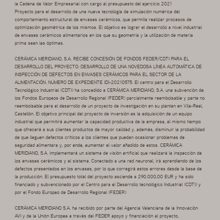
la Cadena de Valor Empresarial con cargo al presupuesto del ejercicio 2021
Proyecto para el desarrollo de una nueva tecnología de simulación numérica del
comportamiento estructural de envases cerámicos, que permita realizar procesos de
optimización geométrica de los mismos. El objetivo es lograr el desarrollo a nivel industrial
de envases cerámicos alimentarios en los que su geometría y la utilización de materia
prima sean las óptimas.
CERÁMICA MERIDIANO, S.A. RECIBE CONCESIÓN DE FONDOS FEDER/CDTI PARA EL
DESARROLLO DEL PROYECTO: DESARROLLO DE UNA NOVEDOSA LÍNEA AUTOMÁTICA DE
INSPECCIÓN DE DEFECTOS EN ENVASES CERÁMICOS PARA EL SECTOR DE LA
ALIMENTACIÓN. NUMERO DE EXPEDIENTE IDI-20210575. El centro para el Desarrollo
Tecnológico Industrial (CDTI) ha concedido a CERÁMICA MERIDIANO, S.A. una subvención de
los Fondos Europeos de Desarrollo Regional (FEDER) parcialmente reembolsable y parte no
reembolsable para el desarrollo de un proyecto de investigación en su plantan en Vila-Real,
Castellón. El objetivo principal del proyecto de inversión es la adquisición de un equipo
industrial que permitirá aumentar la capacidad productiva de la empresa, al mismo tiempo
que ofrecerá a sus clientes productos de mayor calidad y, además, disminuir la probabilidad
de que lleguen defectos críticos a los clientes que puedan ocasionar problemas de
seguridad alimentara y, por ende, aumentar el valor añadido de estos. CERÁMICA
MERIDIANO, S.A. implementará un sistema de visión artificial que realizará la inspección de
los envases cerámicos y el sistema. Conectado a una red neuronal, irá aprendiendo de los
defectos presentados en los envases, por lo que corregirá estos errores desde la base de
la producción. El presupuesto total del proyecto asciende a 290.000,00 EUR y ha sido
financiado y subvencionado por el Centro para el Desarrollo tecnológico Industrial (CDTI) y
por el Fondo Europeo de Desarrollo Regional (FEDER)
CERÁMICA MERIDIANO S.A. ha recibido por parte del Agencia Valenciana de la Innovación
AVI y de la Unión Europea a través del FEDER apoyo y financiación al proyecto,