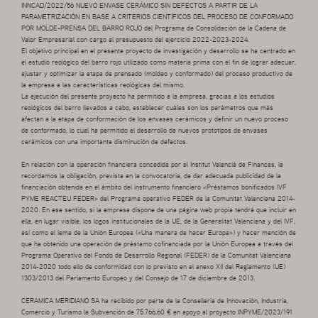
INNCAD/2022/56 NUEVO ENVASE CERÁMICO SIN DEFECTOS A PARTIR DE LA
PARAMETRIZACIÓN EN BASE A CRITERIOS CIENTÍFICOS DEL PROCESO DE CONFORMADO
POR MOLDE-PRENSA DEL BARRO ROJO del Programa de Consolidación de la Cadena de
Valor Empresarial con cargo al presupuesto del ejercicio 2022-2023-2024.
El objetivo principal en el presente proyecto de investigación y desarrollo se ha centrado en
el estudio reológico del barro rojo utilizado como materia prima con el fin de lograr adecuar,
ajustar y optimizar la etapa de prensado (moldeo y conformado) del proceso productivo de
la empresa a las características reológicas del mismo.
La ejecución del presente proyecto ha permitido a la empresa, gracias a los estudios
reológicos del barro llevados a cabo, establecer cuáles son los parámetros que más
afectan a la etapa de conformación de los envases cerámicos y definir un nuevo proceso
de conformado, lo cual ha permitido el desarrollo de nuevos prototipos de envases
cerámicos con una importante disminución de defectos.
En relación con la operación financiera concedida por el Institut Valencià de Finances, le
recordamos la obligación, prevista en la convocatoria, de dar adecuada publicidad de la
financiación obtenida en el ámbito del instrumento financiero «Préstamos bonificados IVF
PYME REACTEU FEDER» del Programa operativo FEDER de la Comunitat Valenciana 2014-
2020. En ese sentido, si la empresa dispone de una página web propia tendrá que incluir en
ella, en lugar visible, los logos institucionales de la UE, de la Generalitat Valenciana y del IVF,
así como el lema de la Unión Europea («Una manera de hacer Europa») y hacer mención de
que ha obtenido una operación de préstamo cofinanciada por la Unión Europea a través del
Programa Operativo del Fondo de Desarrollo Regional (FEDER) de la Comunitat Valenciana
2014-2020 todo ello de conformidad con lo previsto en el anexo XII del Reglamento (UE)
1303/2013 del Parlamento Europeo y del Consejo de 17 de diciembre de 2013.
CERAMICA MERIDIANO SA ha recibido por parte de la Conselleria de Innovación, Industria,
Comercio y Turismo la Subvención de 75.766,60 € en apoyo al proyecto INPYME/2023/191