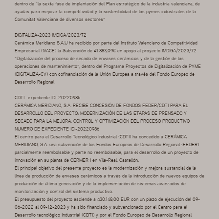
dentro de “la sexta fase de implantación del Plan estratégico de la industria valenciana, de
ayudas para mejorar la competitividad y la sostenibilidad de las pymes industriales de la
Comunitat Valenciana de diversos sectores”
DIGITALIZA-2023 IMDIGA/2023/72
Cerámica Meridiano S.A.U ha recibido por parte del Instituto Valenciano de Competitividad
Empresarial (IVACE) la Subvención de 41.883,09€ en apoyo al proyecto IMDIGA/2023/72
“Digitalización del proceso de secado de envases cerámicos y de la gestión de las
operaciones de mantenimiento”, dentro del Programa Proyectos de Digitalización de PYME
(DIGITALIZA-CV) con cofinanciación de la Unión Europea a través del Fondo Europeo de
Desarrollo Regional.
CDTI- expediente IDI-20220986
CERÁMICA MERIDIANO, S.A. RECIBE CONCESIÓN DE FONDOS FEDER/CDTI PARA EL
DESARROLLO DEL PROYECTO: MODERNIZACIÓN DE LAS ETAPAS DE PRENSADO Y
SECADO PARA LA MEJORA, CONTROL Y OPTIMIZACIÓN DEL PROCESO PRODUCTIVO”
NUMERO DE EXPEDIENTE IDI-20220986
El centro para el Desarrollo Tecnológico Industrial (CDTI) ha concedido a CERÁMICA
MERIDIANO, S.A. una subvención de los Fondos Europeos de Desarrollo Regional (FEDER)
parcialmente reembolsable y parte no reembolsable, para el desarrollo de un proyecto de
innovación en su planta de CERMER I en Vila-Real, Castellón.
El principal objetivo del presente proyecto es la modernización y mejora sustancial de la
línea de producción de envases cerámicos a través de la introducción de nuevos equipos de
producción de última generación y de la implementación de sistemas avanzados de
monitorización y control del sistema productivo.
El presupuesto del proyecto asciende a 430.148,00 EUR con un plazo de ejecución del 09-
06-2022 al 09-12-2023 y ha sido financiado y subvencionado por el Centro para el
Desarrollo tecnológico Industrial (CDTI) y por el Fondo Europeo de Desarrollo Regional