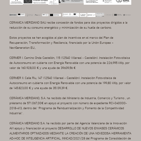
CERAMICA MERIDIANO SAU recibe concesión de fondos para dos proyectos dirigidos a la
reducción de su consumo energético y minimización de su huella de carbono.
Estos proyectos se han acogidos al plan de incentivos en el marco del Plan de
Recuperación, Transformación y Resiliencia, financiado por la Unión Europea –
NextGeneration EU.,
CERMER I. Camino Onda Castellón, 115 (12540 Villareal - Castellón). Instalación Fotovoltaica
de Autoconsumo en cubierta con Energía Renovable con una potencia de 226,995 kWp, por
valor de 160.928,00 € y una ayuda de 39.639,56 €
CERMER II. Calle Riu, 147 (12540 Villareal - Castellón). Instalación Fotovoltaica de
Autoconsumo en cubierta con Energía Renovable con una potencia de 199,80 kWp, por valor
de 145.823,00 € y una ayuda de 35.139,39 €.
CERÁMICA MERIDIANO, S.A. ha recibido del Ministerio de Industria, Comercio y Turismo , un
préstamo de 571.067,00€ en apoyo al proyecto con número de expediente RCI-040000-
2018-413, dentro del “Programa de Reindustrialización y Fomento de la Competitividad
Industrial”.
CERÁMICA MERIDIANO S.A. ha recibido por parte del Agencia Valenciana de la Innovación
AVI apoyo y financiación al proyecto DESARROLLO DE NUEVOS ENVASES CERÁMICOS
ALIMENTARIOS OPTIMIZADOS MEDIANTE LA CREACIÓN DE UNA NOVEDOSA HERRAMIENTA
AD-HOC DE INTELIGENCIA ARTIFICIAL, INNCAD/2021/28 del Programa de Consolidación de