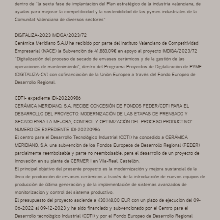
dentro de “la sexta fase de implantación del Plan estratégico de la industria valenciana, de
ayudas para mejorar la competitividad y la sostenibilidad de las pymes industriales de la
Comunitat Valenciana de diversos sectores”
DIGITALIZA-2023 IMDIGA/2023/72
Cerámica Meridiano S.A.U ha recibido por parte del Instituto Valenciano de Competitividad
Empresarial (IVACE) la Subvención de 41.883,09€ en apoyo al proyecto IMDIGA/2023/72
“Digitalización del proceso de secado de envases cerámicos y de la gestión de las
operaciones de mantenimiento”, dentro del Programa Proyectos de Digitalización de PYME
(DIGITALIZA-CV) con cofinanciación de la Unión Europea a través del Fondo Europeo de
Desarrollo Regional.
CDTI- expediente IDI-20220986
CERÁMICA MERIDIANO, S.A. RECIBE CONCESIÓN DE FONDOS FEDER/CDTI PARA EL
DESARROLLO DEL PROYECTO: MODERNIZACIÓN DE LAS ETAPAS DE PRENSADO Y
SECADO PARA LA MEJORA, CONTROL Y OPTIMIZACIÓN DEL PROCESO PRODUCTIVO”
NUMERO DE EXPEDIENTE IDI-20220986
El centro para el Desarrollo Tecnológico Industrial (CDTI) ha concedido a CERÁMICA
MERIDIANO, S.A. una subvención de los Fondos Europeos de Desarrollo Regional (FEDER)
parcialmente reembolsable y parte no reembolsable, para el desarrollo de un proyecto de
innovación en su planta de CERMER I en Vila-Real, Castellón.
El principal objetivo del presente proyecto es la modernización y mejora sustancial de la
línea de producción de envases cerámicos a través de la introducción de nuevos equipos de
producción de última generación y de la implementación de sistemas avanzados de
monitorización y control del sistema productivo.
El presupuesto del proyecto asciende a 430.148,00 EUR con un plazo de ejecución del 09-
06-2022 al 09-12-2023 y ha sido financiado y subvencionado por el Centro para el
Desarrollo tecnológico Industrial (CDTI) y por el Fondo Europeo de Desarrollo Regional