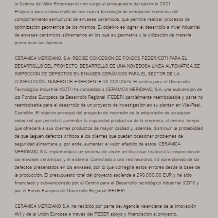
la Cadena de Valor Empresarial con cargo al presupuesto del ejercicio 2021
Proyecto para el desarrollo de una nueva tecnología de simulación numérica del
comportamiento estructural de envases cerámicos, que permita realizar procesos de
optimización geométrica de los mismos. El objetivo es lograr el desarrollo a nivel industrial
de envases cerámicos alimentarios en los que su geometría y la utilización de materia
prima sean las óptimas.
CERÁMICA MERIDIANO, S.A. RECIBE CONCESIÓN DE FONDOS FEDER/CDTI PARA EL
DESARROLLO DEL PROYECTO: DESARROLLO DE UNA NOVEDOSA LÍNEA AUTOMÁTICA DE
INSPECCIÓN DE DEFECTOS EN ENVASES CERÁMICOS PARA EL SECTOR DE LA
ALIMENTACIÓN. NUMERO DE EXPEDIENTE IDI-20210575. El centro para el Desarrollo
Tecnológico Industrial (CDTI) ha concedido a CERÁMICA MERIDIANO, S.A. una subvención de
los Fondos Europeos de Desarrollo Regional (FEDER) parcialmente reembolsable y parte no
reembolsable para el desarrollo de un proyecto de investigación en su plantan en Vila-Real,
Castellón. El objetivo principal del proyecto de inversión es la adquisición de un equipo
industrial que permitirá aumentar la capacidad productiva de la empresa, al mismo tiempo
que ofrecerá a sus clientes productos de mayor calidad y, además, disminuir la probabilidad
de que lleguen defectos críticos a los clientes que puedan ocasionar problemas de
seguridad alimentara y, por ende, aumentar el valor añadido de estos. CERÁMICA
MERIDIANO, S.A. implementará un sistema de visión artificial que realizará la inspección de
los envases cerámicos y el sistema. Conectado a una red neuronal, irá aprendiendo de los
defectos presentados en los envases, por lo que corregirá estos errores desde la base de
la producción. El presupuesto total del proyecto asciende a 290.000,00 EUR y ha sido
financiado y subvencionado por el Centro para el Desarrollo tecnológico Industrial (CDTI) y
por el Fondo Europeo de Desarrollo Regional (FEDER)
CERÁMICA MERIDIANO S.A. ha recibido por parte del Agencia Valenciana de la Innovación
AVI y de la Unión Europea a través del FEDER apoyo y financiación al proyecto,