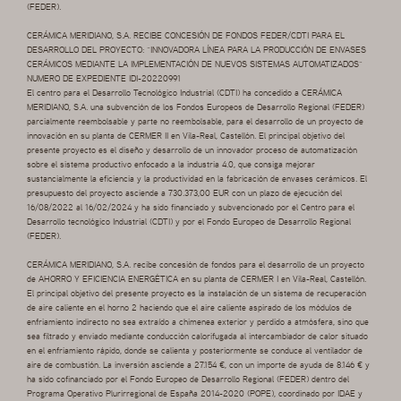
(FEDER).
CERÁMICA MERIDIANO, S.A. RECIBE CONCESIÓN DE FONDOS FEDER/CDTI PARA EL
DESARROLLO DEL PROYECTO: “INNOVADORA LÍNEA PARA LA PRODUCCIÓN DE ENVASES
CERÁMICOS MEDIANTE LA IMPLEMENTACIÓN DE NUEVOS SISTEMAS AUTOMATIZADOS”
NUMERO DE EXPEDIENTE IDI-20220991
El centro para el Desarrollo Tecnológico Industrial (CDTI) ha concedido a CERÁMICA
MERIDIANO, S.A. una subvención de los Fondos Europeos de Desarrollo Regional (FEDER)
parcialmente reembolsable y parte no reembolsable, para el desarrollo de un proyecto de
innovación en su planta de CERMER II en Vila-Real, Castellón. El principal objetivo del
presente proyecto es el diseño y desarrollo de un innovador proceso de automatización
sobre el sistema productivo enfocado a la industria 4.0, que consiga mejorar
sustancialmente la eficiencia y la productividad en la fabricación de envases cerámicos. El
presupuesto del proyecto asciende a 730.373,00 EUR con un plazo de ejecución del
16/08/2022 al 16/02/2024 y ha sido financiado y subvencionado por el Centro para el
Desarrollo tecnológico Industrial (CDTI) y por el Fondo Europeo de Desarrollo Regional
(FEDER).
CERÁMICA MERIDIANO, S.A. recibe concesión de fondos para el desarrollo de un proyecto
de AHORRO Y EFICIENCIA ENERGÉTICA en su planta de CERMER I en Vila-Real, Castellón.
El principal objetivo del presente proyecto es la instalación de un sistema de recuperación
de aire caliente en el horno 2 haciendo que el aire caliente aspirado de los módulos de
enfriamiento indirecto no sea extraído a chimenea exterior y perdido a atmósfera, sino que
sea filtrado y enviado mediante conducción calorifugada al intercambiador de calor situado
en el enfriamiento rápido, donde se calienta y posteriormente se conduce al ventilador de
aire de combustión. La inversión asciende a 27.154 €, con un importe de ayuda de 8.146 € y
ha sido cofinanciado por el Fondo Europeo de Desarrollo Regional (FEDER) dentro del
Programa Operativo Plurirregional de España 2014-2020 (POPE), coordinado por IDAE y