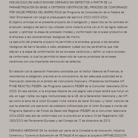
INNCAD/2022/56 NUEVO ENVASE CERÁMICO SIN DEFECTOS A PARTIR DE LA
PARAMETRIZACIÓN EN BASE A CRITERIOS CIENTÍFICOS DEL PROCESO DE CONFORMADO
POR MOLDE-PRENSA DEL BARRO ROJO del Programa de Consolidación de la Cadena de
Valor Empresarial con cargo al presupuesto del ejercicio 2022-2023-2024.
El objetivo principal en el presente proyecto de investigación y desarrollo se ha centrado en
el estudio reológico del barro rojo utilizado como materia prima con el fin de lograr adecuar,
ajustar y optimizar la etapa de prensado (moldeo y conformado) del proceso productivo de
la empresa a las características reológicas del mismo.
La ejecución del presente proyecto ha permitido a la empresa, gracias a los estudios
reológicos del barro llevados a cabo, establecer cuáles son los parámetros que más
afectan a la etapa de conformación de los envases cerámicos y definir un nuevo proceso
de conformado, lo cual ha permitido el desarrollo de nuevos prototipos de envases
cerámicos con una importante disminución de defectos.
En relación con la operación financiera concedida por el Institut Valencià de Finances, le
recordamos la obligación, prevista en la convocatoria, de dar adecuada publicidad de la
financiación obtenida en el ámbito del instrumento financiero «Préstamos bonificados IVF
PYME REACTEU FEDER» del Programa operativo FEDER de la Comunitat Valenciana 2014-
2020. En ese sentido, si la empresa dispone de una página web propia tendrá que incluir en
ella, en lugar visible, los logos institucionales de la UE, de la Generalitat Valenciana y del IVF,
así como el lema de la Unión Europea («Una manera de hacer Europa») y hacer mención de
que ha obtenido una operación de préstamo cofinanciada por la Unión Europea a través del
Programa Operativo del Fondo de Desarrollo Regional (FEDER) de la Comunitat Valenciana
2014-2020 todo ello de conformidad con lo previsto en el anexo XII del Reglamento (UE)
1303/2013 del Parlamento Europeo y del Consejo de 17 de diciembre de 2013.
CERAMICA MERIDIANO SA ha recibido por parte de la Conselleria de Innovación, Industria,
Comercio y Turismo la Subvención de 75.766,60 € en apoyo al proyecto INPYME/2023/191