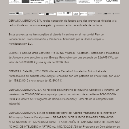
CERAMICA MERIDIANO SAU recibe concesión de fondos para dos proyectos dirigidos a la
reducción de su consumo energético y minimización de su huella de carbono.
Estos proyectos se han acogidos al plan de incentivos en el marco del Plan de
Recuperación, Transformación y Resiliencia, financiado por la Unión Europea –
NextGeneration EU.,
CERMER I. Camino Onda Castellón, 115 (12540 Villareal - Castellón). Instalación Fotovoltaica
de Autoconsumo en cubierta con Energía Renovable con una potencia de 226,995 kWp, por
valor de 160.928,00 € y una ayuda de 39.639,56 €
CERMER II. Calle Riu, 147 (12540 Villareal - Castellón). Instalación Fotovoltaica de
Autoconsumo en cubierta con Energía Renovable con una potencia de 199,80 kWp, por valor
de 145.823,00 € y una ayuda de 35.139,39 €.
CERÁMICA MERIDIANO, S.A. ha recibido del Ministerio de Industria, Comercio y Turismo , un
préstamo de 571.067,00€ en apoyo al proyecto con número de expediente RCI-040000-
2018-413, dentro del “Programa de Reindustrialización y Fomento de la Competitividad
Industrial”.
CERÁMICA MERIDIANO S.A. ha recibido por parte del Agencia Valenciana de la Innovación
AVI apoyo y financiación al proyecto DESARROLLO DE NUEVOS ENVASES CERÁMICOS
ALIMENTARIOS OPTIMIZADOS MEDIANTE LA CREACIÓN DE UNA NOVEDOSA HERRAMIENTA
AD-HOC DE INTELIGENCIA ARTIFICIAL, INNCAD/2021/28 del Programa de Consolidación de