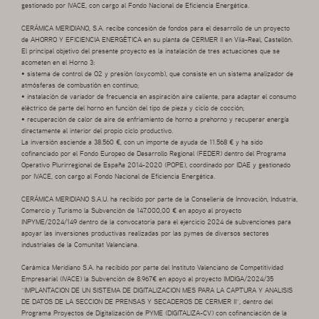
gestionado por IVACE, con cargo al Fondo Nacional de Eficiencia Energética.
CERÁMICA MERIDIANO, S.A. recibe concesión de fondos para el desarrollo de un proyecto
de AHORRO Y EFICIENCIA ENERGÉTICA en su planta de CERMER II en Vila-Real, Castellón.
El principal objetivo del presente proyecto es la instalación de tres actuaciones que se
acometen en el Horno 3:
• sistema de control de O2 y presión (oxycomb), que consiste en un sistema analizador de
atmósferas de combustión en continuo;
• instalación de variador de frecuencia en aspiración aire caliente, para adaptar el consumo
eléctrico de parte del horno en función del tipo de pieza y ciclo de cocción;
• recuperación de calor de aire de enfriamiento de horno a prehorno y recuperar energía
directamente al interior del propio ciclo productivo.
La inversión asciende a 38.560 €, con un importe de ayuda de 11.568 € y ha sido
cofinanciado por el Fondo Europeo de Desarrollo Regional (FEDER) dentro del Programa
Operativo Plurirregional de España 2014-2020 (POPE), coordinado por IDAE y gestionado
por IVACE, con cargo al Fondo Nacional de Eficiencia Energética.
CERÁMICA MERIDIANO S.A.U. ha recibido por parte de la Conselleria de Innovación, Industria,
Comercio y Turismo la Subvención de 147.000,00 € en apoyo al proyecto
INPYME/2024/149 dentro de la convocatoria para el ejercicio 2024 de subvenciones para
apoyar las inversiones productivas realizadas por las pymes de diversos sectores
industriales de la Comunitat Valenciana.
Cerámica Meridiano S.A. ha recibido por parte del Instituto Valenciano de Competitividad
Empresarial (IVACE) la Subvención de 8.967€ en apoyo al proyecto IMDIGA/2024/35
“IMPLANTACION DE UN SISTEMA DE DIGITALIZACION MES PARA LA CAPTURA Y ANALISIS
DE DATOS DE LA SECCION DE PRENSAS Y SECADEROS DE CERMER II”, dentro del
Programa Proyectos de Digitalización de PYME (DIGITALIZA-CV) con cofinanciación de la