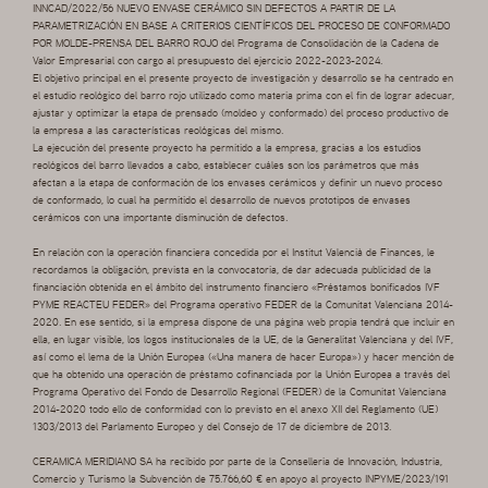
INNCAD/2022/56 NUEVO ENVASE CERÁMICO SIN DEFECTOS A PARTIR DE LA
PARAMETRIZACIÓN EN BASE A CRITERIOS CIENTÍFICOS DEL PROCESO DE CONFORMADO
POR MOLDE-PRENSA DEL BARRO ROJO del Programa de Consolidación de la Cadena de
Valor Empresarial con cargo al presupuesto del ejercicio 2022-2023-2024.
El objetivo principal en el presente proyecto de investigación y desarrollo se ha centrado en
el estudio reológico del barro rojo utilizado como materia prima con el fin de lograr adecuar,
ajustar y optimizar la etapa de prensado (moldeo y conformado) del proceso productivo de
la empresa a las características reológicas del mismo.
La ejecución del presente proyecto ha permitido a la empresa, gracias a los estudios
reológicos del barro llevados a cabo, establecer cuáles son los parámetros que más
afectan a la etapa de conformación de los envases cerámicos y definir un nuevo proceso
de conformado, lo cual ha permitido el desarrollo de nuevos prototipos de envases
cerámicos con una importante disminución de defectos.
En relación con la operación financiera concedida por el Institut Valencià de Finances, le
recordamos la obligación, prevista en la convocatoria, de dar adecuada publicidad de la
financiación obtenida en el ámbito del instrumento financiero «Préstamos bonificados IVF
PYME REACTEU FEDER» del Programa operativo FEDER de la Comunitat Valenciana 2014-
2020. En ese sentido, si la empresa dispone de una página web propia tendrá que incluir en
ella, en lugar visible, los logos institucionales de la UE, de la Generalitat Valenciana y del IVF,
así como el lema de la Unión Europea («Una manera de hacer Europa») y hacer mención de
que ha obtenido una operación de préstamo cofinanciada por la Unión Europea a través del
Programa Operativo del Fondo de Desarrollo Regional (FEDER) de la Comunitat Valenciana
2014-2020 todo ello de conformidad con lo previsto en el anexo XII del Reglamento (UE)
1303/2013 del Parlamento Europeo y del Consejo de 17 de diciembre de 2013.
CERAMICA MERIDIANO SA ha recibido por parte de la Conselleria de Innovación, Industria,
Comercio y Turismo la Subvención de 75.766,60 € en apoyo al proyecto INPYME/2023/191