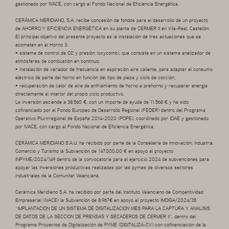
gestionado por IVACE, con cargo al Fondo Nacional de Eficiencia Energética.
CERÁMICA MERIDIANO, S.A. recibe concesión de fondos para el desarrollo de un proyecto
de AHORRO Y EFICIENCIA ENERGÉTICA en su planta de CERMER II en Vila-Real, Castellón.
El principal objetivo del presente proyecto es la instalación de tres actuaciones que se
acometen en el Horno 3:
• sistema de control de O2 y presión (oxycomb), que consiste en un sistema analizador de
atmósferas de combustión en continuo;
• instalación de variador de frecuencia en aspiración aire caliente, para adaptar el consumo
eléctrico de parte del horno en función del tipo de pieza y ciclo de cocción;
• recuperación de calor de aire de enfriamiento de horno a prehorno y recuperar energía
directamente al interior del propio ciclo productivo.
La inversión asciende a 38.560 €, con un importe de ayuda de 11.568 € y ha sido
cofinanciado por el Fondo Europeo de Desarrollo Regional (FEDER) dentro del Programa
Operativo Plurirregional de España 2014-2020 (POPE), coordinado por IDAE y gestionado
por IVACE, con cargo al Fondo Nacional de Eficiencia Energética.
CERÁMICA MERIDIANO S.A.U. ha recibido por parte de la Conselleria de Innovación, Industria,
Comercio y Turismo la Subvención de 147.000,00 € en apoyo al proyecto
INPYME/2024/149 dentro de la convocatoria para el ejercicio 2024 de subvenciones para
apoyar las inversiones productivas realizadas por las pymes de diversos sectores
industriales de la Comunitat Valenciana.
Cerámica Meridiano S.A. ha recibido por parte del Instituto Valenciano de Competitividad
Empresarial (IVACE) la Subvención de 8.967€ en apoyo al proyecto IMDIGA/2024/35
“IMPLANTACION DE UN SISTEMA DE DIGITALIZACION MES PARA LA CAPTURA Y ANALISIS
DE DATOS DE LA SECCION DE PRENSAS Y SECADEROS DE CERMER II”, dentro del
Programa Proyectos de Digitalización de PYME (DIGITALIZA-CV) con cofinanciación de la