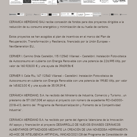
CERAMICA MERIDIANO SAU recibe concesión de fondos para dos proyectos dirigidos a la
reducción de su consumo energético y minimización de su huella de carbono.
Estos proyectos se han acogidos al plan de incentivos en el marco del Plan de
Recuperación, Transformación y Resiliencia, financiado por la Unión Europea –
NextGeneration EU.,
CERMER I. Camino Onda Castellón, 115 (12540 Villareal - Castellón). Instalación Fotovoltaica
de Autoconsumo en cubierta con Energía Renovable con una potencia de 226,995 kWp, por
valor de 160.928,00 € y una ayuda de 39.639,56 €
CERMER II. Calle Riu, 147 (12540 Villareal - Castellón). Instalación Fotovoltaica de
Autoconsumo en cubierta con Energía Renovable con una potencia de 199,80 kWp, por valor
de 145.823,00 € y una ayuda de 35.139,39 €.
CERÁMICA MERIDIANO, S.A. ha recibido del Ministerio de Industria, Comercio y Turismo , un
préstamo de 571.067,00€ en apoyo al proyecto con número de expediente RCI-040000-
2018-413, dentro del “Programa de Reindustrialización y Fomento de la Competitividad
Industrial”.
CERÁMICA MERIDIANO S.A. ha recibido por parte del Agencia Valenciana de la Innovación
AVI apoyo y financiación al proyecto DESARROLLO DE NUEVOS ENVASES CERÁMICOS
ALIMENTARIOS OPTIMIZADOS MEDIANTE LA CREACIÓN DE UNA NOVEDOSA HERRAMIENTA
AD-HOC DE INTELIGENCIA ARTIFICIAL, INNCAD/2021/28 del Programa de Consolidación de