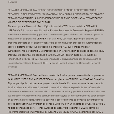
(FEDER).
CERÁMICA MERIDIANO, S.A. RECIBE CONCESIÓN DE FONDOS FEDER/CDTI PARA EL
DESARROLLO DEL PROYECTO: “INNOVADORA LÍNEA PARA LA PRODUCCIÓN DE ENVASES
CERÁMICOS MEDIANTE LA IMPLEMENTACIÓN DE NUEVOS SISTEMAS AUTOMATIZADOS”
NUMERO DE EXPEDIENTE IDI-20220991
El centro para el Desarrollo Tecnológico Industrial (CDTI) ha concedido a CERÁMICA
MERIDIANO, S.A. una subvención de los Fondos Europeos de Desarrollo Regional (FEDER)
parcialmente reembolsable y parte no reembolsable, para el desarrollo de un proyecto de
innovación en su planta de CERMER II en Vila-Real, Castellón. El principal objetivo del
presente proyecto es el diseño y desarrollo de un innovador proceso de automatización
sobre el sistema productivo enfocado a la industria 4.0, que consiga mejorar
sustancialmente la eficiencia y la productividad en la fabricación de envases cerámicos. El
presupuesto del proyecto asciende a 730.373,00 EUR con un plazo de ejecución del
16/08/2022 al 16/02/2024 y ha sido financiado y subvencionado por el Centro para el
Desarrollo tecnológico Industrial (CDTI) y por el Fondo Europeo de Desarrollo Regional
(FEDER).
CERÁMICA MERIDIANO, S.A. recibe concesión de fondos para el desarrollo de un proyecto
de AHORRO Y EFICIENCIA ENERGÉTICA en su planta de CERMER I en Vila-Real, Castellón.
El principal objetivo del presente proyecto es la instalación de un sistema de recuperación
de aire caliente en el horno 2 haciendo que el aire caliente aspirado de los módulos de
enfriamiento indirecto no sea extraído a chimenea exterior y perdido a atmósfera, sino que
sea filtrado y enviado mediante conducción calorifugada al intercambiador de calor situado
en el enfriamiento rápido, donde se calienta y posteriormente se conduce al ventilador de
aire de combustión. La inversión asciende a 27.154 €, con un importe de ayuda de 8.146 € y
ha sido cofinanciado por el Fondo Europeo de Desarrollo Regional (FEDER) dentro del
Programa Operativo Plurirregional de España 2014-2020 (POPE), coordinado por IDAE y