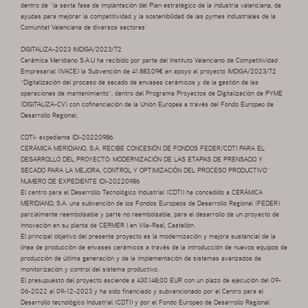
dentro de “la sexta fase de implantación del Plan estratégico de la industria valenciana, de
ayudas para mejorar la competitividad y la sostenibilidad de las pymes industriales de la
Comunitat Valenciana de diversos sectores”
DIGITALIZA-2023 IMDIGA/2023/72
Cerámica Meridiano S.A.U ha recibido por parte del Instituto Valenciano de Competitividad
Empresarial (IVACE) la Subvención de 41.883,09€ en apoyo al proyecto IMDIGA/2023/72
“Digitalización del proceso de secado de envases cerámicos y de la gestión de las
operaciones de mantenimiento”, dentro del Programa Proyectos de Digitalización de PYME
(DIGITALIZA-CV) con cofinanciación de la Unión Europea a través del Fondo Europeo de
Desarrollo Regional.
CDTI- expediente IDI-20220986
CERÁMICA MERIDIANO, S.A. RECIBE CONCESIÓN DE FONDOS FEDER/CDTI PARA EL
DESARROLLO DEL PROYECTO: MODERNIZACIÓN DE LAS ETAPAS DE PRENSADO Y
SECADO PARA LA MEJORA, CONTROL Y OPTIMIZACIÓN DEL PROCESO PRODUCTIVO”
NUMERO DE EXPEDIENTE IDI-20220986
El centro para el Desarrollo Tecnológico Industrial (CDTI) ha concedido a CERÁMICA
MERIDIANO, S.A. una subvención de los Fondos Europeos de Desarrollo Regional (FEDER)
parcialmente reembolsable y parte no reembolsable, para el desarrollo de un proyecto de
innovación en su planta de CERMER I en Vila-Real, Castellón.
El principal objetivo del presente proyecto es la modernización y mejora sustancial de la
línea de producción de envases cerámicos a través de la introducción de nuevos equipos de
producción de última generación y de la implementación de sistemas avanzados de
monitorización y control del sistema productivo.
El presupuesto del proyecto asciende a 430.148,00 EUR con un plazo de ejecución del 09-
06-2022 al 09-12-2023 y ha sido financiado y subvencionado por el Centro para el
Desarrollo tecnológico Industrial (CDTI) y por el Fondo Europeo de Desarrollo Regional