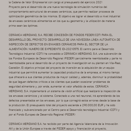
la Cadena de Valor Empresarial con cargo al presupuesto del ejercicio 2021
Proyecto para el desarrollo de una nueva tecnología de simulación numérica del
comportamiento estructural de envases cerámicos, que permita realizar procesos de
optimización geométrica de los mismos. El objetivo es lograr el desarrollo a nivel industrial
de envases cerámicos alimentarios en los que su geometría y la utilización de materia
prima sean las óptimas.
CERÁMICA MERIDIANO, S.A. RECIBE CONCESIÓN DE FONDOS FEDER/CDTI PARA EL
DESARROLLO DEL PROYECTO: DESARROLLO DE UNA NOVEDOSA LÍNEA AUTOMÁTICA DE
INSPECCIÓN DE DEFECTOS EN ENVASES CERÁMICOS PARA EL SECTOR DE LA
ALIMENTACIÓN. NUMERO DE EXPEDIENTE IDI-20210575. El centro para el Desarrollo
Tecnológico Industrial (CDTI) ha concedido a CERÁMICA MERIDIANO, S.A. una subvención de
los Fondos Europeos de Desarrollo Regional (FEDER) parcialmente reembolsable y parte no
reembolsable para el desarrollo de un proyecto de investigación en su plantan en Vila-Real,
Castellón. El objetivo principal del proyecto de inversión es la adquisición de un equipo
industrial que permitirá aumentar la capacidad productiva de la empresa, al mismo tiempo
que ofrecerá a sus clientes productos de mayor calidad y, además, disminuir la probabilidad
de que lleguen defectos críticos a los clientes que puedan ocasionar problemas de
seguridad alimentara y, por ende, aumentar el valor añadido de estos. CERÁMICA
MERIDIANO, S.A. implementará un sistema de visión artificial que realizará la inspección de
los envases cerámicos y el sistema. Conectado a una red neuronal, irá aprendiendo de los
defectos presentados en los envases, por lo que corregirá estos errores desde la base de
la producción. El presupuesto total del proyecto asciende a 290.000,00 EUR y ha sido
financiado y subvencionado por el Centro para el Desarrollo tecnológico Industrial (CDTI) y
por el Fondo Europeo de Desarrollo Regional (FEDER)
CERÁMICA MERIDIANO S.A. ha recibido por parte del Agencia Valenciana de la Innovación
AVI y de la Unión Europea a través del FEDER apoyo y financiación al proyecto,