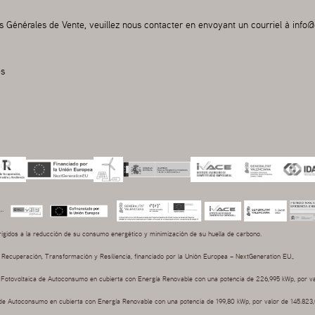
s Générales de Vente, veuillez nous contacter en envoyant un courriel à
info@
és
idos a la reducción de su consumo energético y minimización de su huella de carbono.
 Recuperación, Transformación y Resiliencia, financiado por la Unión Europea – NextGeneration EU.,
ión Fotovoltaica de Autoconsumo en cubierta con Energía Renovable con una potencia de 226,995 kWp, por v
aica de Autoconsumo en cubierta con Energía Renovable con una potencia de 199,80 kWp, por valor de 145.823