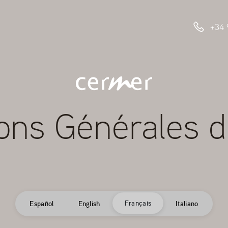
+34 
ions Générales d
Français
Español
English
Italiano