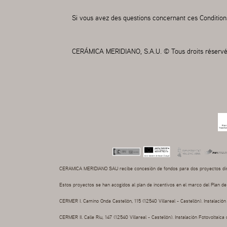
Si vous avez des questions concernant ces Condition
CERÁMICA MERIDIANO, S.A.U. © Tous droits réserv
CERAMICA MERIDIANO SAU recibe concesión de fondos para dos proyectos dirig
Estos proyectos se han acogidos al plan de incentivos en el marco del Plan de
CERMER I. Camino Onda Castellón, 115 (12540 Villareal - Castellón). Instalac
CERMER II. Calle Riu, 147 (12540 Villareal - Castellón). Instalación Fotovolt