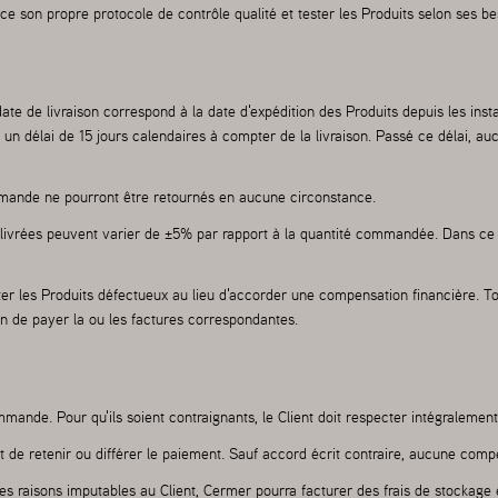
place son propre protocole de contrôle qualité et tester les Produits selon ses 
e de livraison correspond à la date d'expédition des Produits depuis les instal
 un délai de 15 jours calendaires à compter de la livraison. Passé ce délai, 
emande ne pourront être retournés en aucune circonstance.
s livrées peuvent varier de ±5% par rapport à la quantité commandée. Dans ce ca
ter les Produits défectueux au lieu d'accorder une compensation financière. T
on de payer la ou les factures correspondantes.
mmande. Pour qu'ils soient contraignants, le Client doit respecter intégraleme
nt de retenir ou différer le paiement. Sauf accord écrit contraire, aucune comp
des raisons imputables au Client, Cermer pourra facturer des frais de stockage 