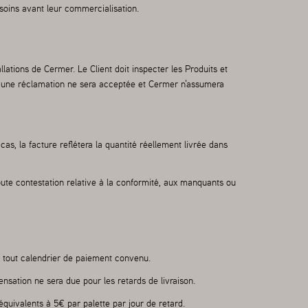
besoins avant leur commercialisation.
lations de Cermer. Le Client doit inspecter les Produits et
aucune réclamation ne sera acceptée et Cermer n'assumera
s, la facture reflétera la quantité réellement livrée dans
oute contestation relative à la conformité, aux manquants ou
nt tout calendrier de paiement convenu.
ensation ne sera due pour les retards de livraison.
équivalents à 5€ par palette par jour de retard.