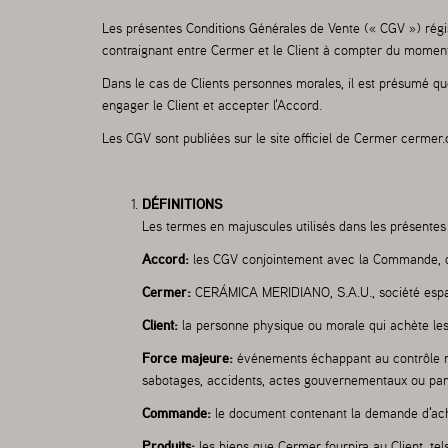
Les présentes Conditions Générales de Vente (« CGV ») régi
contraignant entre Cermer et le Client à compter du momen
Dans le cas de Clients personnes morales, il est présumé q
engager le Client et accepter l'Accord.
Les CGV sont publiées sur le site officiel de Cermer
cermer
DÉFINITIONS
Les termes en majuscules utilisés dans les présentes 
Accord:
les CGV conjointement avec la Commande, qui
Cermer:
CERÁMICA MERIDIANO, S.A.U., société espagno
Client:
la personne physique ou morale qui achète les
Force majeure:
événements échappant au contrôle rais
sabotages, accidents, actes gouvernementaux ou pann
Commande:
le document contenant la demande d'acha
Produits:
les biens que Cermer fournira au Client, te