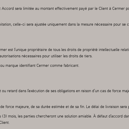
nt Accord sera limitée au montant effectivement payé par le Client à Cermer p
imitation, celle-ci sera ajustée uniquement dans la mesure nécessaire pour se co
r est l'unique propriétaire de tous les droits de propriété intellectuelle rela
torisations nécessaires pour utiliser les droits de tiers.
te ou marque identifiant Cermer comme fabricant.
 retard dans l'exécution de ses obligations en raison d'un cas de force maje
 de force majeure, de sa durée estimée et de sa fin. Le délai de livraison ser
s (3) mois, les parties chercheront une solution amiable. À défaut d'accord da
lient.