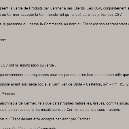
ssent la vente de Produits par Cermer à ses Clients. Ces CGV, conjointement
t où Cermer accepte la Commande, tel qu'indiqué dans les présentes CGV.
ue la personne qui passe la Commande au nom du Client est son représentant d
.com
.
CGV ont la signification suivante :
 deviennent contraignantes pour les parties après leur acceptation telle que
le ayant son siège social à Camí Vell de Onda - Castellón, s/n - n.º 115, 12
 Produits.
onnable de Cermer, tels que catastrophes naturelles, grèves, conflits sociaux,
es techniques dans les installations de Cermer ou de ses sous-traitants.
t du Client devant être accepté par écrit par Cermer.
ls que spécifiés dans la Commande.