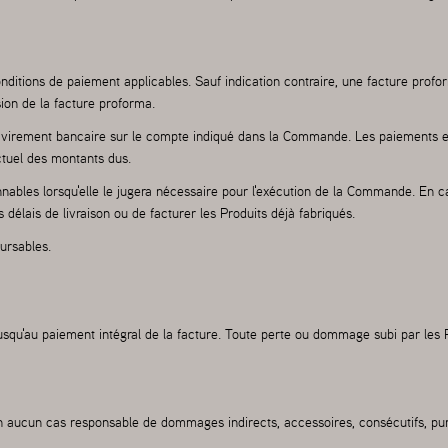
tions de paiement applicables. Sauf indication contraire, une facture profor
ion de la facture proforma.
r virement bancaire sur le compte indiqué dans la Commande. Les paiements en
ctuel des montants dus.
nnables lorsqu'elle le jugera nécessaire pour l'exécution de la Commande. En c
 délais de livraison ou de facturer les Produits déjà fabriqués.
ursables.
squ'au paiement intégral de la facture. Toute perte ou dommage subi par les Pr
 aucun cas responsable de dommages indirects, accessoires, consécutifs, puni