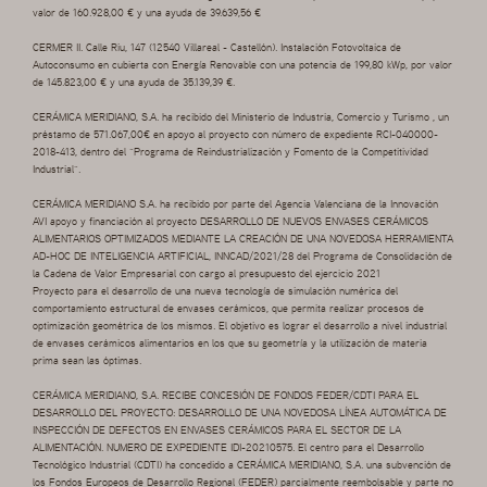
valor de 160.928,00 € y una ayuda de 39.639,56 €
CERMER II. Calle Riu, 147 (12540 Villareal - Castellón). Instalación Fotovoltaica de
Autoconsumo en cubierta con Energía Renovable con una potencia de 199,80 kWp, por valor
de 145.823,00 € y una ayuda de 35.139,39 €.
CERÁMICA MERIDIANO, S.A. ha recibido del Ministerio de Industria, Comercio y Turismo , un
préstamo de 571.067,00€ en apoyo al proyecto con número de expediente RCI-040000-
2018-413, dentro del “Programa de Reindustrialización y Fomento de la Competitividad
Industrial”.
CERÁMICA MERIDIANO S.A. ha recibido por parte del Agencia Valenciana de la Innovación
AVI apoyo y financiación al proyecto DESARROLLO DE NUEVOS ENVASES CERÁMICOS
ALIMENTARIOS OPTIMIZADOS MEDIANTE LA CREACIÓN DE UNA NOVEDOSA HERRAMIENTA
AD-HOC DE INTELIGENCIA ARTIFICIAL, INNCAD/2021/28 del Programa de Consolidación de
la Cadena de Valor Empresarial con cargo al presupuesto del ejercicio 2021
Proyecto para el desarrollo de una nueva tecnología de simulación numérica del
comportamiento estructural de envases cerámicos, que permita realizar procesos de
optimización geométrica de los mismos. El objetivo es lograr el desarrollo a nivel industrial
de envases cerámicos alimentarios en los que su geometría y la utilización de materia
prima sean las óptimas.
CERÁMICA MERIDIANO, S.A. RECIBE CONCESIÓN DE FONDOS FEDER/CDTI PARA EL
DESARROLLO DEL PROYECTO: DESARROLLO DE UNA NOVEDOSA LÍNEA AUTOMÁTICA DE
INSPECCIÓN DE DEFECTOS EN ENVASES CERÁMICOS PARA EL SECTOR DE LA
ALIMENTACIÓN. NUMERO DE EXPEDIENTE IDI-20210575. El centro para el Desarrollo
Tecnológico Industrial (CDTI) ha concedido a CERÁMICA MERIDIANO, S.A. una subvención de
los Fondos Europeos de Desarrollo Regional (FEDER) parcialmente reembolsable y parte no