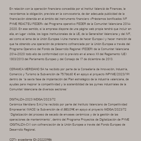
En relación con la operación financiera concedida por el Institut Valencià de Finances, le
recordamos la obligación, prevista en la convocatoria, de dar adecuada publicidad de la
financiación obtenida en el ámbito del instrumento financiero «Préstamos bonificados IVF
PYME REACTEU FEDER» del Programa operativo FEDER de la Comunitat Valenciana 2014-
2020. En ese sentido, si la empresa dispone de una página web propia tendrá que incluir en
ella, en lugar visible, los logos institucionales de la UE, de la Generalitat Valenciana y del IVF,
así como el lema de la Unión Europea («Una manera de hacer Europa») y hacer mención de
que ha obtenido una operación de préstamo cofinanciada por la Unión Europea a través del
Programa Operativo del Fondo de Desarrollo Regional (FEDER) de la Comunitat Valenciana
2014-2020 todo ello de conformidad con lo previsto en el anexo XII del Reglamento (UE)
1303/2013 del Parlamento Europeo y del Consejo de 17 de diciembre de 2013.
CERAMICA MERIDIANO SA ha recibido por parte de la Conselleria de Innovación, Industria,
Comercio y Turismo la Subvención de 75.766,60 € en apoyo al proyecto INPYME/2023/191
dentro de “la sexta fase de implantación del Plan estratégico de la industria valenciana, de
ayudas para mejorar la competitividad y la sostenibilidad de las pymes industriales de la
Comunitat Valenciana de diversos sectores”
DIGITALIZA-2023 IMDIGA/2023/72
Cerámica Meridiano S.A.U ha recibido por parte del Instituto Valenciano de Competitividad
Empresarial (IVACE) la Subvención de 41.883,09€ en apoyo al proyecto IMDIGA/2023/72
“Digitalización del proceso de secado de envases cerámicos y de la gestión de las
operaciones de mantenimiento”, dentro del Programa Proyectos de Digitalización de PYME
(DIGITALIZA-CV) con cofinanciación de la Unión Europea a través del Fondo Europeo de
Desarrollo Regional.
CDTI- expediente IDI-20220986