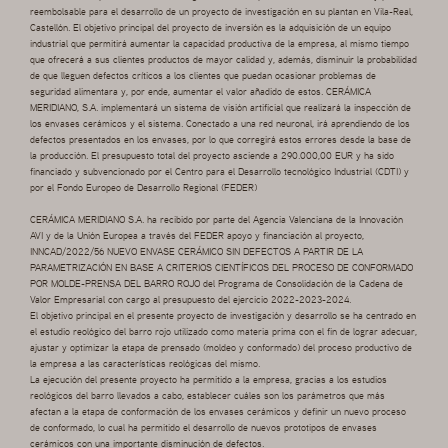
reembolsable para el desarrollo de un proyecto de investigación en su plantan en Vila-Real,
Castellón. El objetivo principal del proyecto de inversión es la adquisición de un equipo
industrial que permitirá aumentar la capacidad productiva de la empresa, al mismo tiempo
que ofrecerá a sus clientes productos de mayor calidad y, además, disminuir la probabilidad
de que lleguen defectos críticos a los clientes que puedan ocasionar problemas de
seguridad alimentara y, por ende, aumentar el valor añadido de estos. CERÁMICA
MERIDIANO, S.A. implementará un sistema de visión artificial que realizará la inspección de
los envases cerámicos y el sistema. Conectado a una red neuronal, irá aprendiendo de los
defectos presentados en los envases, por lo que corregirá estos errores desde la base de
la producción. El presupuesto total del proyecto asciende a 290.000,00 EUR y ha sido
financiado y subvencionado por el Centro para el Desarrollo tecnológico Industrial (CDTI) y
por el Fondo Europeo de Desarrollo Regional (FEDER)
CERÁMICA MERIDIANO S.A. ha recibido por parte del Agencia Valenciana de la Innovación
AVI y de la Unión Europea a través del FEDER apoyo y financiación al proyecto,
INNCAD/2022/56 NUEVO ENVASE CERÁMICO SIN DEFECTOS A PARTIR DE LA
PARAMETRIZACIÓN EN BASE A CRITERIOS CIENTÍFICOS DEL PROCESO DE CONFORMADO
POR MOLDE-PRENSA DEL BARRO ROJO del Programa de Consolidación de la Cadena de
Valor Empresarial con cargo al presupuesto del ejercicio 2022-2023-2024.
El objetivo principal en el presente proyecto de investigación y desarrollo se ha centrado en
el estudio reológico del barro rojo utilizado como materia prima con el fin de lograr adecuar,
ajustar y optimizar la etapa de prensado (moldeo y conformado) del proceso productivo de
la empresa a las características reológicas del mismo.
La ejecución del presente proyecto ha permitido a la empresa, gracias a los estudios
reológicos del barro llevados a cabo, establecer cuáles son los parámetros que más
afectan a la etapa de conformación de los envases cerámicos y definir un nuevo proceso
de conformado, lo cual ha permitido el desarrollo de nuevos prototipos de envases
cerámicos con una importante disminución de defectos.