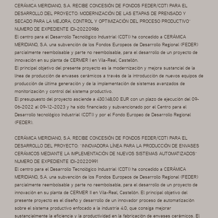
CERÁMICA MERIDIANO, S.A. RECIBE CONCESIÓN DE FONDOS FEDER/CDTI PARA EL
DESARROLLO DEL PROYECTO: MODERNIZACIÓN DE LAS ETAPAS DE PRENSADO Y
SECADO PARA LA MEJORA, CONTROL Y OPTIMIZACIÓN DEL PROCESO PRODUCTIVO”
NUMERO DE EXPEDIENTE IDI-20220986
El centro para el Desarrollo Tecnológico Industrial (CDTI) ha concedido a CERÁMICA
MERIDIANO, S.A. una subvención de los Fondos Europeos de Desarrollo Regional (FEDER)
parcialmente reembolsable y parte no reembolsable, para el desarrollo de un proyecto de
innovación en su planta de CERMER I en Vila-Real, Castellón.
El principal objetivo del presente proyecto es la modernización y mejora sustancial de la
línea de producción de envases cerámicos a través de la introducción de nuevos equipos de
producción de última generación y de la implementación de sistemas avanzados de
monitorización y control del sistema productivo.
El presupuesto del proyecto asciende a 430.148,00 EUR con un plazo de ejecución del 09-
06-2022 al 09-12-2023 y ha sido financiado y subvencionado por el Centro para el
Desarrollo tecnológico Industrial (CDTI) y por el Fondo Europeo de Desarrollo Regional
(FEDER).
CERÁMICA MERIDIANO, S.A. RECIBE CONCESIÓN DE FONDOS FEDER/CDTI PARA EL
DESARROLLO DEL PROYECTO: “INNOVADORA LÍNEA PARA LA PRODUCCIÓN DE ENVASES
CERÁMICOS MEDIANTE LA IMPLEMENTACIÓN DE NUEVOS SISTEMAS AUTOMATIZADOS”
NUMERO DE EXPEDIENTE IDI-20220991
El centro para el Desarrollo Tecnológico Industrial (CDTI) ha concedido a CERÁMICA
MERIDIANO, S.A. una subvención de los Fondos Europeos de Desarrollo Regional (FEDER)
parcialmente reembolsable y parte no reembolsable, para el desarrollo de un proyecto de
innovación en su planta de CERMER II en Vila-Real, Castellón. El principal objetivo del
presente proyecto es el diseño y desarrollo de un innovador proceso de automatización
sobre el sistema productivo enfocado a la industria 4.0, que consiga mejorar
sustancialmente la eficiencia y la productividad en la fabricación de envases cerámicos. El