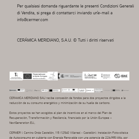
Per qualsiasi domanda riguardante le presenti Condizioni Generali
di Vendita, si prega di contattarci inviando un'e-mail a
info@cermer.com
CERÁMICA MERIDIANO, S.A.U. © Tutti i diritti riservati
CERAMICA MERIDIANO SAU recibe concesión de fondos para dos proyectos dirigidos a la
reducción de su consumo energético y minimización de su huella de carbono.
Estos proyectos se han acogidos al plan de incentivos en el marco del Plan de
Recuperación, Transformación y Resiliencia, financiado por la Unión Europea –
NextGeneration EU.,
CERMER I. Camino Onda Castellón, 115 (12540 Villareal - Castellón). Instalación Fotovoltaica
de Autoconsumo en cubierta con Energía Renovable con una potencia de 226,995 kWp, por