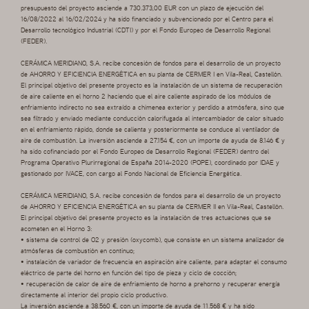
presupuesto del proyecto asciende a 730.373,00 EUR con un plazo de ejecución del
16/08/2022 al 16/02/2024 y ha sido financiado y subvencionado por el Centro para el
Desarrollo tecnológico Industrial (CDTI) y por el Fondo Europeo de Desarrollo Regional
(FEDER).
CERÁMICA MERIDIANO, S.A. recibe concesión de fondos para el desarrollo de un proyecto
de AHORRO Y EFICIENCIA ENERGÉTICA en su planta de CERMER I en Vila-Real, Castellón.
El principal objetivo del presente proyecto es la instalación de un sistema de recuperación
de aire caliente en el horno 2 haciendo que el aire caliente aspirado de los módulos de
enfriamiento indirecto no sea extraído a chimenea exterior y perdido a atmósfera, sino que
sea filtrado y enviado mediante conducción calorifugada al intercambiador de calor situado
en el enfriamiento rápido, donde se calienta y posteriormente se conduce al ventilador de
aire de combustión. La inversión asciende a 27.154 €, con un importe de ayuda de 8.146 € y
ha sido cofinanciado por el Fondo Europeo de Desarrollo Regional (FEDER) dentro del
Programa Operativo Plurirregional de España 2014-2020 (POPE), coordinado por IDAE y
gestionado por IVACE, con cargo al Fondo Nacional de Eficiencia Energética.
CERÁMICA MERIDIANO, S.A. recibe concesión de fondos para el desarrollo de un proyecto
de AHORRO Y EFICIENCIA ENERGÉTICA en su planta de CERMER II en Vila-Real, Castellón.
El principal objetivo del presente proyecto es la instalación de tres actuaciones que se
acometen en el Horno 3:
• sistema de control de O2 y presión (oxycomb), que consiste en un sistema analizador de
atmósferas de combustión en continuo;
• instalación de variador de frecuencia en aspiración aire caliente, para adaptar el consumo
eléctrico de parte del horno en función del tipo de pieza y ciclo de cocción;
• recuperación de calor de aire de enfriamiento de horno a prehorno y recuperar energía
directamente al interior del propio ciclo productivo.
La inversión asciende a 38.560 €, con un importe de ayuda de 11.568 € y ha sido