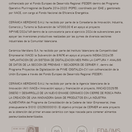
cofinanciado por el Fondo Europeo de Desarrollo Regional (FEDER) dentro del Programa
Operativo Plurirregional de España 2014-2020 (POPE), coordinado por IDAE y gestionado
por IVACE, con cargo al Fondo Nacional de Eficiencia Energética.
CERÁMICA MERIDIANO S.A.U. ha recibido por parte de la Conselleria de Innovación, Industria,
Comercio y Turismo la Subvención de 147.000,00 € en apoyo al proyecto
INPYME/2024/149 dentro de la convocatoria para el ejercicio 2024 de subvenciones para
apoyar las inversiones productivas realizadas por las pymes de diversos sectores
industriales de la Comunitat Valenciana.
Cerámica Meridiano S.A. ha recibido por parte del Instituto Valenciano de Competitividad
Empresarial (IVACE) la Subvención de 8.967€ en apoyo al proyecto IMDIGA/2024/35
“IMPLANTACION DE UN SISTEMA DE DIGITALIZACION MES PARA LA CAPTURA Y ANALISIS
DE DATOS DE LA SECCION DE PRENSAS Y SECADEROS DE CERMER II”, dentro del
Programa Proyectos de Digitalización de PYME (DIGITALIZA-CV) con cofinanciación de la
Unión Europea a través del Fondo Europeo de Desarrollo Regional (FEDER).
CERÁMICA MERIDIANO S.A.U. ha recibido por parte de la Agencia Valenciana de la
Innovación (AVI) (IVACE+i Innovación) apoyo y financiación al proyecto, INNCAD/2025/55
DISEÑO Y DESARROLLO DE UN NUEVO ENVASE CERÁMICO CON CIERRE DE ROSCA PARA
LA CREACIÓN DE UNA INNOVADORA GAMA DE PRODUCTOS EN LA INDUSTRIA
ALIMENTARIA del Programa de Consolidación de la Cadena de Valor Empresarial, línea
presupuestaria S1010 (20250000010). El objetivo principal de CERMER en este proyecto
es la obtención del primer envase cerámico con tapa roscada para contener alimentos
pasteurizados/esterilizados.